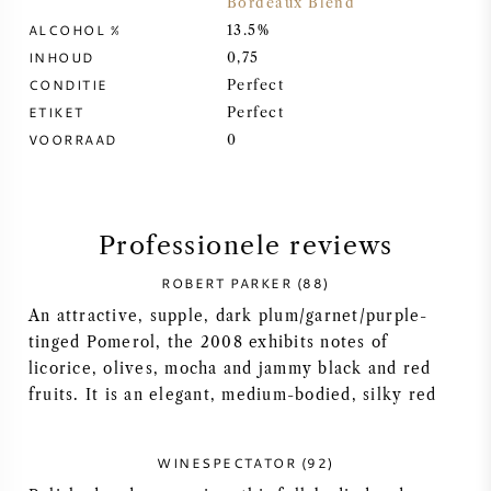
Bordeaux Blend
ALCOHOL %
13.5%
SYRAH / SHIRAZ
INHOUD
0,75
CONDITIE
Perfect
RIESLING
ETIKET
Perfect
VOORRAAD
0
ALLE DRUIVENSOORTEN
Professionele reviews
ROBERT PARKER (88)
FRANSE WIJN
An attractive, supple, dark plum/garnet/purple-
tinged Pomerol, the 2008 exhibits notes of
ITALIAANSE WIJN
licorice, olives, mocha and jammy black and red
fruits. It is an elegant, medium-bodied, silky red
SPAANSE WIJN
WINESPECTATOR (92)
DUITSE WIJN