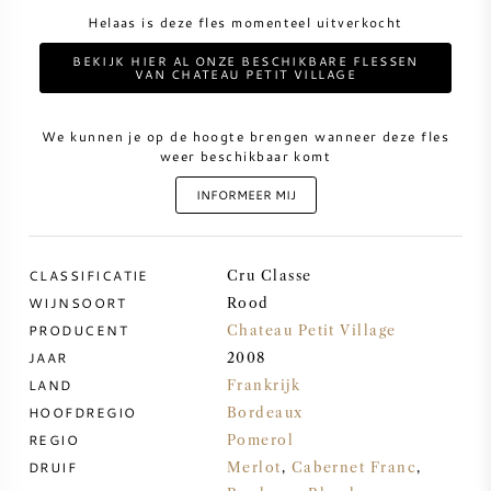
Helaas is deze fles momenteel uitverkocht
ZOETE WIJN
BEKIJK HIER AL ONZE BESCHIKBARE FLESSEN
VAN CHATEAU PETIT VILLAGE
PORT
We kunnen je op de hoogte brengen wanneer deze fles
weer beschikbaar komt
INFORMEER MIJ
CABERNET SAUVIGNON
CLASSIFICATIE
Cru Classe
PINOT NOIR
WIJNSOORT
Rood
PRODUCENT
Chateau Petit Village
CHARDONNAY
JAAR
2008
LAND
Frankrijk
HOOFDREGIO
MERLOT
Bordeaux
REGIO
Pomerol
DRUIF
Merlot
,
Cabernet Franc
,
SAUVIGNON BLANC