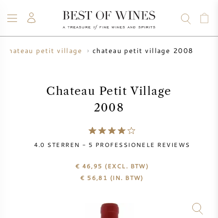
chateau petit village 2008
chateau petit village
WIJN
CHAMPAGNE
WHISKY
RUM
STERKE DRANK
SALE
UW WIJN VERKOPEN
BLOG
OVER ONS
Chateau Petit Village
2008
ALLE WIJNEN
ALLE CHAMPAGNES
WIJN SALE
NIEUW BINNEN
WHISKY SALE
4.0
STERREN -
5
PROFESSIONELE REVIEWS
WIJNHUIS
VOORVERKOOP
€ 46,95
(EXCL. BTW)
KRUG
€
56,81
(IN. BTW)
VINTAGE CHART
BORDEAUX EN PRIMEUR
BOLLINGER
VOORVERKOOP