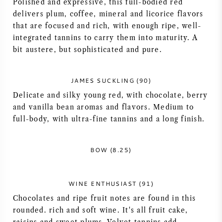
Polished and expressive, this full-bodied red
delivers plum, coffee, mineral and licorice flavors
AMERIKAANSE WIJN
that are focused and rich, with enough ripe, well-
integrated tannins to carry them into maturity. A
OOSTENRIJKSE WIJN
bit austere, but sophisticated and pure.
PORTUGESE WIJN
JAMES SUCKLING (90)
ALLE LANDEN
Delicate and silky young red, with chocolate, berry
and vanilla bean aromas and flavors. Medium to
full-body, with ultra-fine tannins and a long finish.
BOW (8.25)
BORDEAUX
BOURGOGNE
WINE ENTHUSIAST (91)
Chocolates and ripe fruit notes are found in this
TOSCANE
rounded. rich and soft wine. It's all fruit cake,