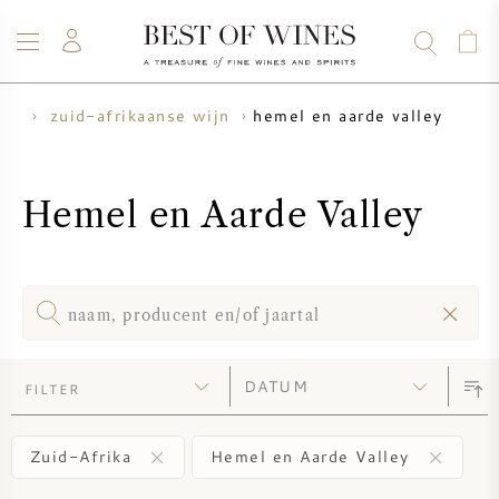
hemel en aarde valley
ijn
zuid-afrikaanse wijn
WIJN
CHAMPAGNE
WHISKY
RUM
STERKE DRANK
SALE
UW WIJN VERKOPEN
BLOG
OVER ONS
Hemel en Aarde Valley
ALLE WIJNEN
ALLE CHAMPAGNES
WIJN SALE
NIEUW BINNEN
WHISKY SALE
WIJNHUIS
VOORVERKOOP
FILTER
KRUG
VINTAGE CHART
BORDEAUX EN PRIMEUR
BOLLINGER
Zuid-Afrika
Hemel en Aarde Valley
VOORVERKOOP