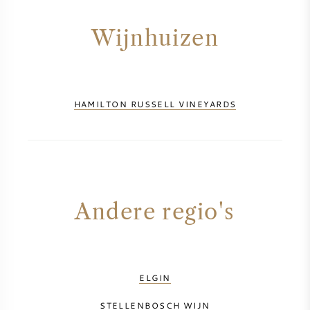
AMERIKAANSE WIJN
Wijnhuizen
OOSTENRIJKSE WIJN
PORTUGESE WIJN
HAMILTON RUSSELL VINEYARDS
ALLE LANDEN
Andere regio's
BORDEAUX
BOURGOGNE
ELGIN
TOSCANE
STELLENBOSCH WIJN