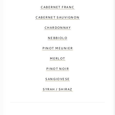
CABERNET FRANC
SYRAH / SHIRAZ
CABERNET SAUVIGNON
RIESLING
CHARDONNAY
ALLE DRUIVENSOORTEN
NEBBIOLO
PINOT MEUNIER
MERLOT
FRANSE WIJN
PINOT NOIR
SANGIOVESE
ITALIAANSE WIJN
SYRAH / SHIRAZ
SPAANSE WIJN
DUITSE WIJN