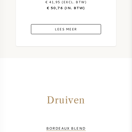
€ 41,95 (EXCL. BTW)
€ 50,76 (IN. BTW)
ZOETE WIJN
PORT
LEES MEER
CABERNET SAUVIGNON
PINOT NOIR
CHARDONNAY
Druiven
MERLOT
SAUVIGNON BLANC
BORDEAUX BLEND