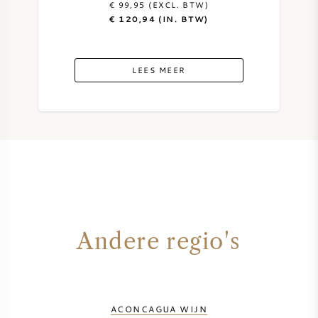
€ 99,95 (EXCL. BTW)
€ 120,94 (IN. BTW)
ZOETE WIJN
PORT
LEES MEER
CABERNET SAUVIGNON
PINOT NOIR
CHARDONNAY
Andere regio's
MERLOT
SAUVIGNON BLANC
ACONCAGUA WIJN