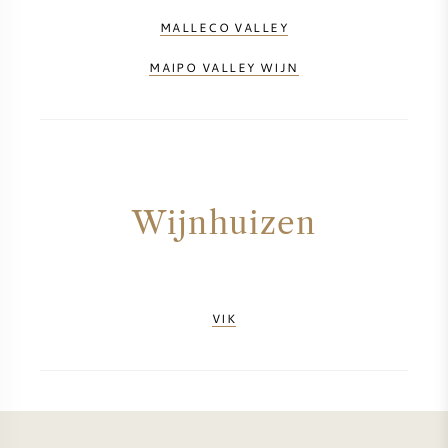
MALLECO VALLEY
SYRAH / SHIRAZ
MAIPO VALLEY WIJN
RIESLING
ALLE DRUIVENSOORTEN
Wijnhuizen
FRANSE WIJN
ITALIAANSE WIJN
VIK
SPAANSE WIJN
DUITSE WIJN