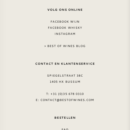
AMERIKAANSE WIJN
VOLG ONS ONLINE
FACEBOOK WIJN
OOSTENRIJKSE WIJN
FACEBOOK WHISKY
INSTAGRAM
PORTUGESE WIJN
> BEST OF WINES BLOG
ALLE LANDEN
CONTACT EN KLANTENSERVICE
SPIEGELSTRAAT 38C
1405 HX BUSSUM
BORDEAUX
T: +31 (0)35 678 0310
E:
CONTACT@BESTOFWINES.COM
BOURGOGNE
BESTELLEN
TOSCANE
FAQ