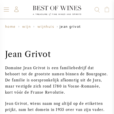
jean grivot
home
wijn
wijnhuis
WIJN
CHAMPAGNE
WHISKY
RUM
STERKE DRANK
SALE
UW WIJN VERKOPEN
BLOG
OVER ONS
Jean Grivot
ALLE WIJNEN
ALLE CHAMPAGNES
WIJN SALE
Domaine Jean Grivot is een familiebedrijf dat
NIEUW BINNEN
WHISKY SALE
behoort tot de grootste namen binnen de Bourgogne.
De familie is oorspronkelijk afkomstig uit de Jura,
WIJNHUIS
VOORVERKOOP
maar vestigde zich rond 1780 in Vosne-Romanée,
KRUG
kort vóór de Franse Revolutie.
VINTAGE CHART
BORDEAUX EN PRIMEUR
Jean Grivot, wiens naam nog altijd op de etiketten
BOLLINGER
prijkt, nam het domein in 1955 over van zijn vader.
VOORVERKOOP