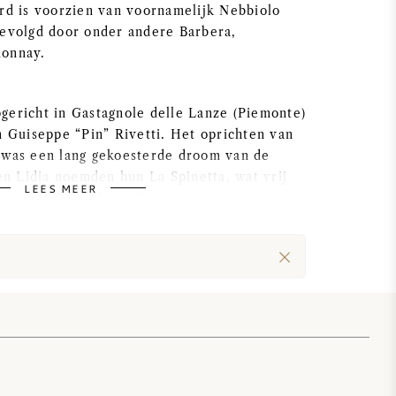
ard is voorzien van voornamelijk Nebbiolo
gevolgd door onder andere Barbera,
donnay.
gericht in Gastagnole delle Lanze (Piemonte)
n Guiseppe “Pin” Rivetti. Het oprichten van
 was een lang gekoesterde droom van de
 en Lidia noemden hun La Spinetta, wat vrij
LEES MEER
e Heuvel” betekent. Een jaar na oprichting
d de eerste wijn geproduceerd, wat de
ineyard Moscato ooit was.
erde in 1985 haar eerste rode wijn, genaamd
. In 1989 brachten de Rivetti-broers een
n Nebbiolo uit, wat zij “Pin” noemden ter ere
 grondlegger van La Spinetta. De jaren die
n zeer gunstig voor La Spinetta. De