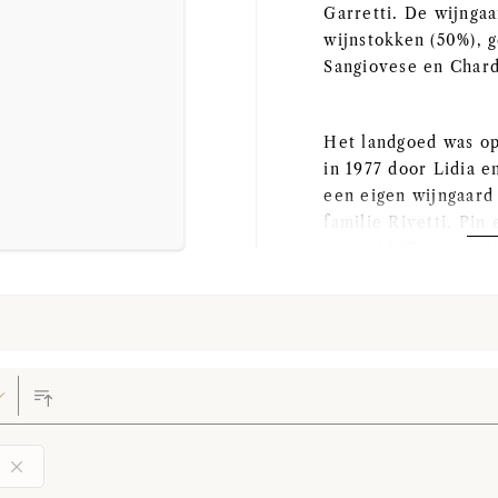
Garretti. De wijnga
wijnstokken (50%), 
Sangiovese en Char
Het landgoed was op
in 1977 door Lidia e
een eigen wijngaard
familie Rivetti. Pin
vertaald “Top van d
van La Spinetta wer
allereerste single-v
La Spinetta produce
“Barbera Cà di Pian”
blend van Barbera e
aan hun vader en de
daarop volgden ware