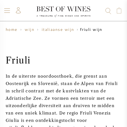
friuli wijn
home
wijn
italiaanse wijn
WIJN
CHAMPAGNE
WHISKY
RUM
STERKE DRANK
SALE
UW WIJN VERKOPEN
BLOG
OVER ONS
Friuli
ALLE WIJNEN
ALLE CHAMPAGNES
WIJN SALE
In de uiterste noordoosthoek, die grenst aan
NIEUW BINNEN
WHISKY SALE
Oostenrijk en Slovenië, staan de Alpen van Friuli
in schril contrast met de kustvlakten van de
WIJNHUIS
VOORVERKOOP
Adriatische Zee. Ze vormen een terroir met een
KRUG
uitzonderlijke diversiteit aan druiven te midden
VINTAGE CHART
BORDEAUX EN PRIMEUR
van een uniek klimaat. De regio Friuli Venezia
BOLLINGER
Giulia is een ontdekkingstocht voor
VOORVERKOOP