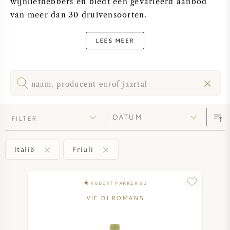
wijnliefhebbers en biedt een gevarieerd aanbod
PERRIER JOUET
van meer dan 30 druivensoorten.
WIJNGLAZEN
VEUVE CLICQUOT
LEES MEER
WIJN CADEAU
MOËT & CHANDON
WIJN SALE
ARMAND DE BRIGNAC
JACQUES SELOSSE
FILTER
RODE WIJN
ALLE CHAMPAGNE MERKEN
Italië
Friuli
WITTE WIJN
ROBERT PARKER 93
MOUSSERENDE WIJN
VIE DI ROMANS
ROSE WIJN