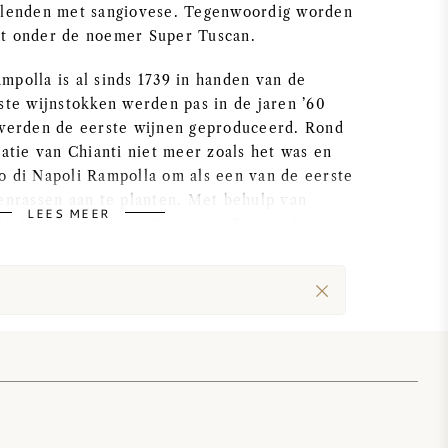
blenden met sangiovese. Tegenwoordig worden
ht onder de noemer Super Tuscan.
mpolla is al sinds 1739 in handen van de
ste wijnstokken werden pas in de jaren ’60
 werden de eerste wijnen geproduceerd. Rond
tatie van Chianti niet meer zoals het was en
o di Napoli Rampolla om als een van de eerste
venrassen aan te planten. Met behulp van
LEES MEER
tijds wijnmaker van Sassicaia, Tignanelo en
hij zijn eerste blend op basis van cabernet
ovese. Deze zogenoemde tafelwijnen werden
es en Castello dei Rampolla behoorde in een
Toscane.
en een totale oppervlakte van 42 hectare en
 350 meter hoogte. Hier vind je naast de twee
venrassen ook merlot, petit verdot,
no, traminer en sauvignon blanc. De