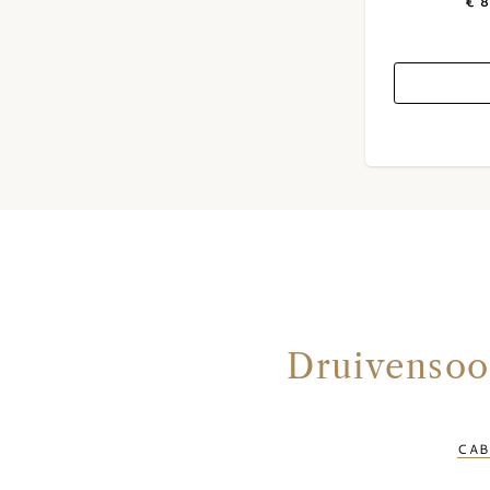
€ 
Druivensoor
CAB