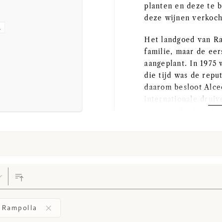
planten en deze te 
deze wijnen verkoc
A
Het landgoed van Ra
familie, maar de eer
aangeplant. In 1975
die tijd was de repu
daarom besloot Alce
internationale drui
Giacomo Tachis (des
Solaia) produceerde 
sauvignon en sangi
een regelrecht succ
klap tot de top van 
De wijngaarden hebb
staan aangeplant op
eerdergenoemde drui
i Rampolla
chardonnay, trebbia