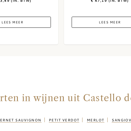
83,49 (IN. BTW)
€ 47,19 (IN. BTW)
LEES MEER
LEES MEER
ten in wijnen uit Castello 
ERNET SAUVIGNON
PETIT VERDOT
MERLOT
SANGIO