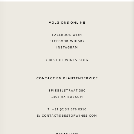
SYRAH / SHIRAZ
VOLG ONS ONLINE
RIESLING
FACEBOOK WIJN
FACEBOOK WHISKY
ALLE DRUIVENSOORTEN
INSTAGRAM
> BEST OF WINES BLOG
CONTACT EN KLANTENSERVICE
FRANSE WIJN
SPIEGELSTRAAT 38C
ITALIAANSE WIJN
1405 HX BUSSUM
T: +31 (0)35 678 0310
SPAANSE WIJN
E:
CONTACT@BESTOFWINES.COM
DUITSE WIJN
BESTELLEN