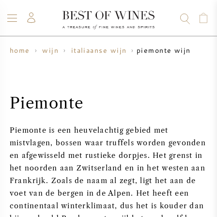
piemonte wijn
home
wijn
italiaanse wijn
WIJN
CHAMPAGNE
WHISKY
RUM
STERKE DRANK
SALE
UW WIJN VERKOPEN
BLOG
OVER ONS
Piemonte
ALLE WIJNEN
ALLE CHAMPAGNES
WIJN SALE
Piemonte is een heuvelachtig gebied met
NIEUW BINNEN
WHISKY SALE
mistvlagen, bossen waar truffels worden gevonden
en afgewisseld met rustieke dorpjes. Het grenst in
WIJNHUIS
VOORVERKOOP
het noorden aan Zwitserland en in het westen aan
KRUG
Frankrijk. Zoals de naam al zegt, ligt het aan de
VINTAGE CHART
BORDEAUX EN PRIMEUR
voet van de bergen in de Alpen. Het heeft een
BOLLINGER
continentaal winterklimaat, dus het is kouder dan
VOORVERKOOP