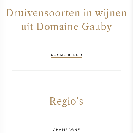
AMERIKAANSE WIJN
Druivensoorten in wijnen
uit Domaine Gauby
OOSTENRIJKSE WIJN
PORTUGESE WIJN
RHONE BLEND
ALLE LANDEN
BORDEAUX
Regio’s
BOURGOGNE
TOSCANE
CHAMPAGNE