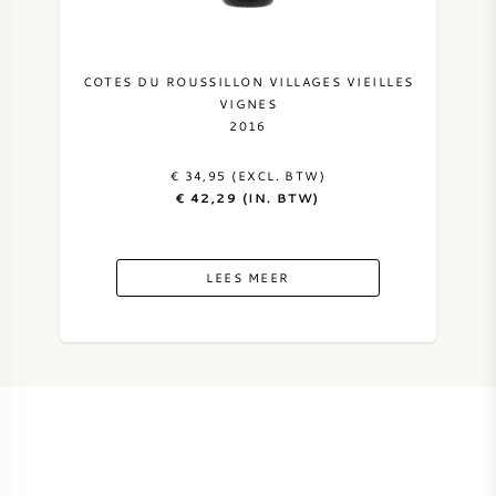
SYRAH / SHIRAZ
COTES DU ROUSSILLON VILLAGES VIEILLES
RIESLING
VIGNES
2016
ALLE DRUIVENSOORTEN
€ 34,95 (EXCL. BTW)
€ 42,29 (IN. BTW)
LEES MEER
FRANSE WIJN
ITALIAANSE WIJN
SPAANSE WIJN
DUITSE WIJN