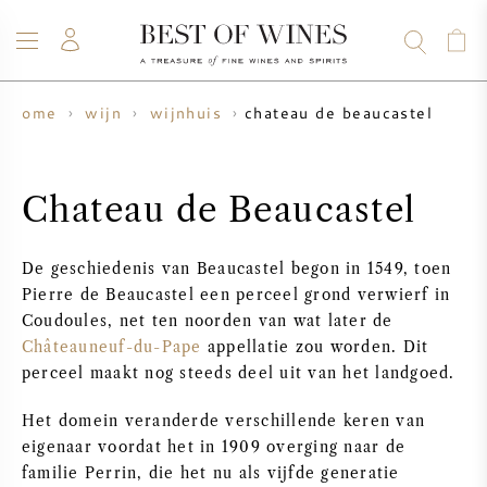
chateau de beaucastel
home
wijn
wijnhuis
WIJN
CHAMPAGNE
WHISKY
RUM
STERKE DRANK
SALE
UW WIJN VERKOPEN
BLOG
OVER ONS
Chateau de Beaucastel
ALLE WIJNEN
ALLE CHAMPAGNES
WIJN SALE
De geschiedenis van Beaucastel begon in 1549, toen
Pierre de Beaucastel een perceel grond verwierf in
NIEUW BINNEN
WHISKY SALE
Coudoules, net ten noorden van wat later de
Châteauneuf-du-Pape
appellatie zou worden. Dit
WIJNHUIS
VOORVERKOOP
perceel maakt nog steeds deel uit van het landgoed.
KRUG
Het domein veranderde verschillende keren van
VINTAGE CHART
BORDEAUX EN PRIMEUR
BOLLINGER
eigenaar voordat het in 1909 overging naar de
familie Perrin, die het nu als vijfde generatie
VOORVERKOOP