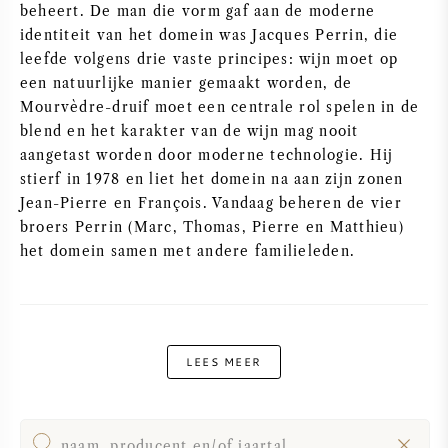
beheert. De man die vorm gaf aan de moderne
PERRIER JOUET
identiteit van het domein was Jacques Perrin, die
WIJNGLAZEN
leefde volgens drie vaste principes: wijn moet op
VEUVE CLICQUOT
een natuurlijke manier gemaakt worden, de
WIJN CADEAU
Mourvèdre-druif moet een centrale rol spelen in de
MOËT & CHANDON
blend en het karakter van de wijn mag nooit
WIJN SALE
aangetast worden door moderne technologie. Hij
ARMAND DE BRIGNAC
stierf in 1978 en liet het domein na aan zijn zonen
Jean-Pierre en François. Vandaag beheren de vier
JACQUES SELOSSE
broers Perrin (Marc, Thomas, Pierre en Matthieu)
het domein samen met andere familieleden.
RODE WIJN
ALLE CHAMPAGNE MERKEN
WITTE WIJN
LEES MEER
MOUSSERENDE WIJN
ROSE WIJN