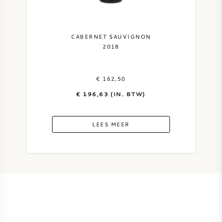
SYRAH / SHIRAZ
CABERNET SAUVIGNON
RIESLING
2018
ALLE DRUIVENSOORTEN
€ 162,50
€ 196,63 (IN. BTW)
LEES MEER
FRANSE WIJN
ITALIAANSE WIJN
SPAANSE WIJN
DUITSE WIJN