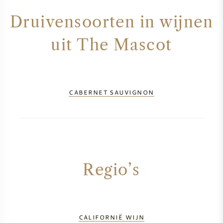
AMERIKAANSE WIJN
Druivensoorten in wijnen
uit The Mascot
OOSTENRIJKSE WIJN
PORTUGESE WIJN
CABERNET SAUVIGNON
ALLE LANDEN
BORDEAUX
Regio’s
BOURGOGNE
TOSCANE
CALIFORNIË WIJN