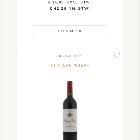
€ 34,95 (EXCL. BTW)
€ 42,29 (IN. BTW)
ZOETE WIJN
PORT
LEES MEER
VINOUS 91
CHATEAU MUSAR
CABERNET SAUVIGNON
PINOT NOIR
CHARDONNAY
MERLOT
SAUVIGNON BLANC