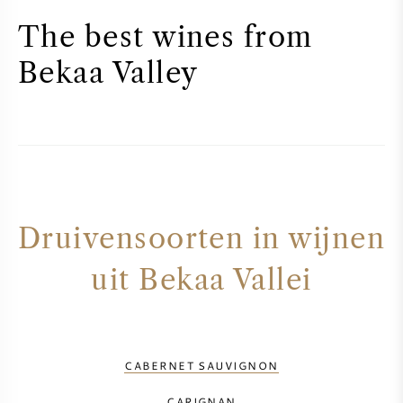
AMERIKAANSE WIJN
The best wines from
Bekaa Valley
OOSTENRIJKSE WIJN
PORTUGESE WIJN
ALLE LANDEN
Druivensoorten in wijnen
uit Bekaa Vallei
BORDEAUX
BOURGOGNE
CABERNET SAUVIGNON
TOSCANE
CARIGNAN