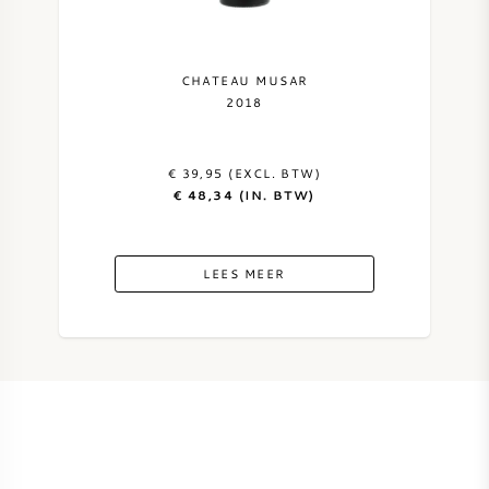
SYRAH / SHIRAZ
CHATEAU MUSAR
RIESLING
2018
ALLE DRUIVENSOORTEN
€ 39,95 (EXCL. BTW)
€ 48,34 (IN. BTW)
LEES MEER
FRANSE WIJN
ITALIAANSE WIJN
SPAANSE WIJN
DUITSE WIJN