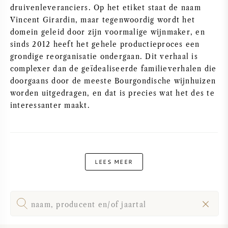
PERRIER JOUET
druivenleveranciers. Op het etiket staat de naam
Vincent Girardin, maar tegenwoordig wordt het
WIJNGLAZEN
domein geleid door zijn voormalige wijnmaker, en
VEUVE CLICQUOT
sinds 2012 heeft het gehele productieproces een
WIJN CADEAU
grondige reorganisatie ondergaan. Dit verhaal is
MOËT & CHANDON
complexer dan de geïdealiseerde familieverhalen die
WIJN SALE
doorgaans door de meeste Bourgondische wijnhuizen
ARMAND DE BRIGNAC
worden uitgedragen, en dat is precies wat het des te
interessanter maakt.
JACQUES SELOSSE
RODE WIJN
ALLE CHAMPAGNE MERKEN
LEES MEER
WITTE WIJN
MOUSSERENDE WIJN
ROSE WIJN