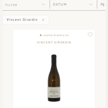
FILTER
ZOETE WIJN
Vincent Girardin
PORT
JASPER MORRIS 94
VINCENT GIRARDIN
CABERNET SAUVIGNON
PINOT NOIR
CHARDONNAY
MERLOT
SAUVIGNON BLANC