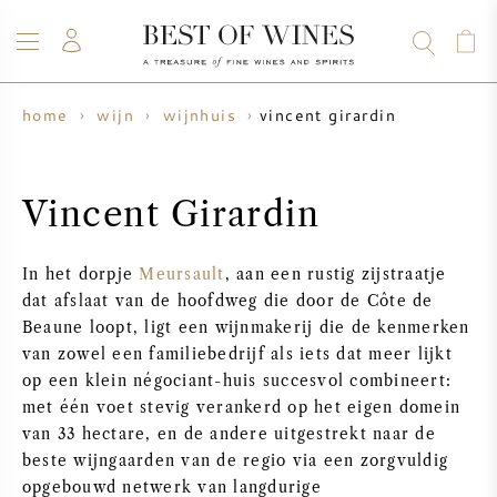
vincent girardin
home
wijn
wijnhuis
WIJN
CHAMPAGNE
WHISKY
RUM
STERKE DRANK
SALE
UW WIJN VERKOPEN
BLOG
OVER ONS
Vincent Girardin
ALLE WIJNEN
ALLE CHAMPAGNES
WIJN SALE
In het dorpje
Meursault
, aan een rustig zijstraatje
dat afslaat van de hoofdweg die door de Côte de
NIEUW BINNEN
WHISKY SALE
Beaune loopt, ligt een wijnmakerij die de kenmerken
van zowel een familiebedrijf als iets dat meer lijkt
WIJNHUIS
VOORVERKOOP
op een klein négociant-huis succesvol combineert:
KRUG
met één voet stevig verankerd op het eigen domein
VINTAGE CHART
BORDEAUX EN PRIMEUR
van 33 hectare, en de andere uitgestrekt naar de
BOLLINGER
beste wijngaarden van de regio via een zorgvuldig
opgebouwd netwerk van langdurige
VOORVERKOOP