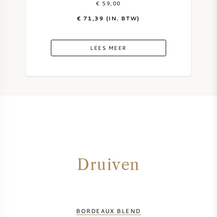
€ 59,00
€ 71,39 (IN. BTW)
ZOETE WIJN
PORT
LEES MEER
CABERNET SAUVIGNON
PINOT NOIR
CHARDONNAY
Druiven
MERLOT
SAUVIGNON BLANC
BORDEAUX BLEND