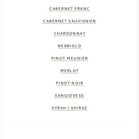
CABERNET FRANC
SYRAH / SHIRAZ
CABERNET SAUVIGNON
RIESLING
CHARDONNAY
ALLE DRUIVENSOORTEN
NEBBIOLO
PINOT MEUNIER
MERLOT
FRANSE WIJN
PINOT NOIR
SANGIOVESE
ITALIAANSE WIJN
SYRAH / SHIRAZ
SPAANSE WIJN
DUITSE WIJN