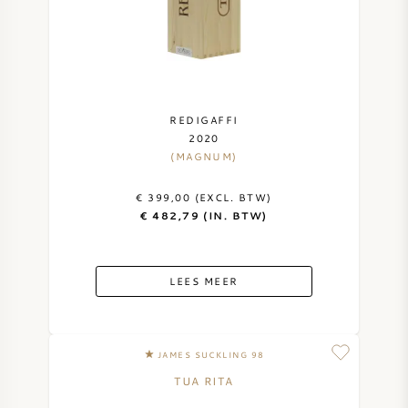
NAPA VALLEY
PIEMONTE
RHONE
REDIGAFFI
2020
(MAGNUM)
CHABLIS
€ 399,00 (EXCL. BTW)
ALLE REGIO'S
€ 482,79 (IN. BTW)
LEES MEER
JAMES SUCKLING 98
TUA RITA