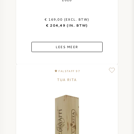
AMERIKAANSE WIJN
€ 169,00 (EXCL. BTW)
OOSTENRIJKSE WIJN
€ 204,49 (IN. BTW)
PORTUGESE WIJN
LEES MEER
ALLE LANDEN
FALSTAFF 97
TUA RITA
BORDEAUX
BOURGOGNE
TOSCANE