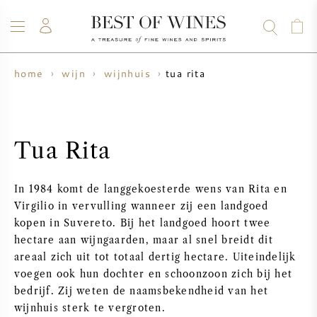
tua rita
home
wijn
wijnhuis
WIJN
CHAMPAGNE
WHISKY
RUM
STERKE DRANK
SALE
UW WIJN VERKOPEN
BLOG
OVER ONS
Tua Rita
ALLE WIJNEN
ALLE CHAMPAGNES
WIJN SALE
In 1984 komt de langgekoesterde wens van Rita en
NIEUW BINNEN
WHISKY SALE
Virgilio in vervulling wanneer zij een landgoed
kopen in Suvereto. Bij het landgoed hoort twee
WIJNHUIS
VOORVERKOOP
hectare aan wijngaarden, maar al snel breidt dit
KRUG
areaal zich uit tot totaal dertig hectare. Uiteindelijk
voegen ook hun dochter en schoonzoon zich bij het
VINTAGE CHART
BORDEAUX EN PRIMEUR
BOLLINGER
bedrijf. Zij weten de naamsbekendheid van het
wijnhuis sterk te vergroten.
VOORVERKOOP