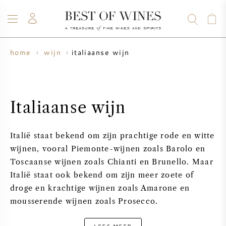
italiaanse wijn
home
wijn
WIJN
CHAMPAGNE
WHISKY
RUM
STERKE DRANK
SALE
UW WIJN VERKOPEN
BLOG
OVER ONS
Italiaanse wijn
ALLE WIJNEN
ALLE CHAMPAGNES
WIJN SALE
Italië staat bekend om zijn prachtige rode en witte
NIEUW BINNEN
WHISKY SALE
wijnen, vooral Piemonte-wijnen zoals Barolo en
Toscaanse wijnen zoals Chianti en Brunello. Maar
WIJNHUIS
VOORVERKOOP
Italië staat ook bekend om zijn meer zoete of
KRUG
droge en krachtige wijnen zoals Amarone en
VINTAGE CHART
BORDEAUX EN PRIMEUR
mousserende wijnen zoals Prosecco.
BOLLINGER
VOORVERKOOP