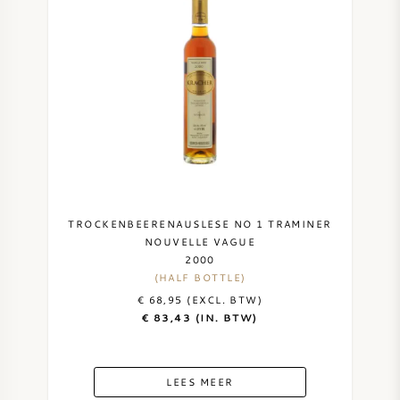
ZOETE WIJN
PORT
CABERNET SAUVIGNON
TROCKENBEERENAUSLESE NO 1 TRAMINER
PINOT NOIR
NOUVELLE VAGUE
2000
(HALF BOTTLE)
CHARDONNAY
€ 68,95 (EXCL. BTW)
€ 83,43 (IN. BTW)
MERLOT
LEES MEER
SAUVIGNON BLANC