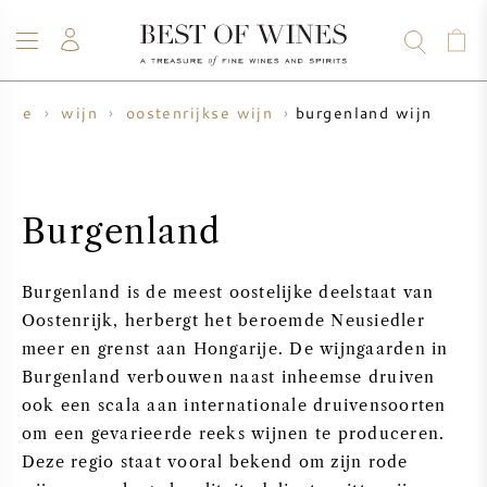
burgenland wijn
ome
wijn
oostenrijkse wijn
WIJN
CHAMPAGNE
WHISKY
RUM
STERKE DRANK
SALE
UW WIJN VERKOPEN
BLOG
OVER ONS
Burgenland
ALLE WIJNEN
ALLE CHAMPAGNES
WIJN SALE
Burgenland is de meest oostelijke deelstaat van
NIEUW BINNEN
WHISKY SALE
Oostenrijk, herbergt het beroemde Neusiedler
meer en grenst aan Hongarije. De wijngaarden in
WIJNHUIS
VOORVERKOOP
Burgenland verbouwen naast inheemse druiven
KRUG
ook een scala aan internationale druivensoorten
VINTAGE CHART
BORDEAUX EN PRIMEUR
om een gevarieerde reeks wijnen te produceren.
BOLLINGER
Deze regio staat vooral bekend om zijn rode
VOORVERKOOP