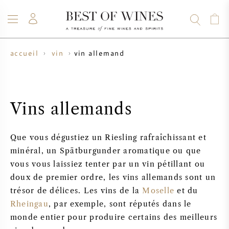
vin allemand
accueil
vin
VIN
CHAMPAGNE
WHISKY
RHUM
SPIRITUEUX
VENTE
BLOG
À PROPOS
Vins allemands
TOUS LES VINS
TOUS LES CHAMPAGNES
VENTE DE VIN
Que vous dégustiez un Riesling rafraîchissant et
NOUVEAUTÉS
VENTE DE WHISKY
minéral, un Spätburgunder aromatique ou que
vous vous laissiez tenter par un vin pétillant ou
PRODUCTEUR DE VIN
PRÉVENTE
doux de premier ordre, les vins allemands sont un
KRUG
trésor de délices. Les vins de la
Moselle
et du
TABLEAU DES MILLESIMES
BORDEAUX EN PRIMEUR
Rheingau
, par exemple, sont réputés dans le
BOLLINGER
monde entier pour produire certains des meilleurs
PRÉVENTE