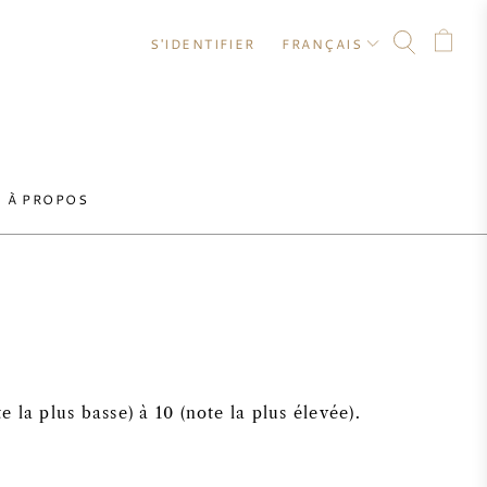
S'IDENTIFIER
FRANÇAIS
À PROPOS
 la plus basse) à 10 (note la plus élevée).