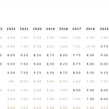
23
2022
2021
2020
2019
2018
2017
2016
2015
50
9.00
7.00
9.25
9.50
9.00
7.00
9.50
7.50
00
9.00
7.00
9.25
9.25
9.00
7.50
10.00
9.75
50
8.00
9.50
8.50
8.75
8.00
7.75
8.00
9.00
50
9.00
7.50
9.00
8.50
8.25
8.75
8.00
8.00
9.00
7.50
9.25
9.50
8.75
8.00
9.50
9.25
R
NR
8.00
9.00
9.00
8.00
6.50
7.50
7.00
50
9.00
7.00
9.00
8.50
7.00
8.50
9.00
8.00
R
9.00
7.00
8.50
9.00
8.00
7.00
7.50
8.00
R
8.00
7.00
9.25
8.50
8.50
8.00
9.00
9.00