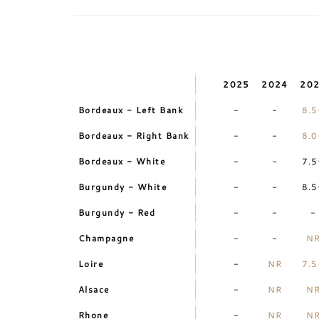
2025
2024
20
Bordeaux - Left Bank
-
-
8.
Bordeaux - Right Bank
-
-
8.
Bordeaux - White
-
-
7.
Burgundy - White
-
-
8.
Burgundy - Red
-
-
-
Champagne
-
-
N
Loire
-
NR
7.
Alsace
-
NR
N
Rhone
-
NR
N