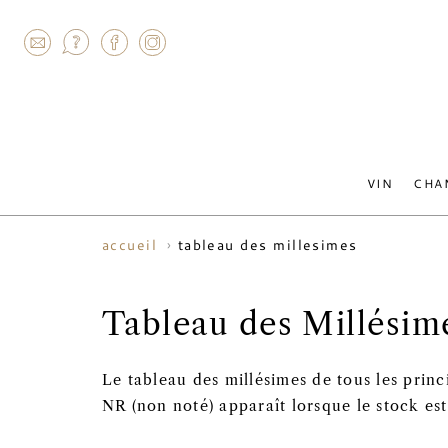
AGRAM
VIN
CHA
tableau des millesimes
accueil
Tableau des Millésim
Le tableau des millésimes de tous les princi
NR (non noté) apparaît lorsque le stock est