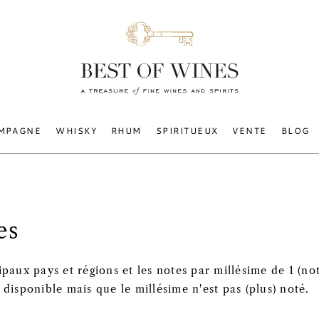
MPAGNE
WHISKY
RHUM
SPIRITUEUX
VENTE
BLOG
es
paux pays et régions et les notes par millésime de 1 (note
 disponible mais que le millésime n'est pas (plus) noté.