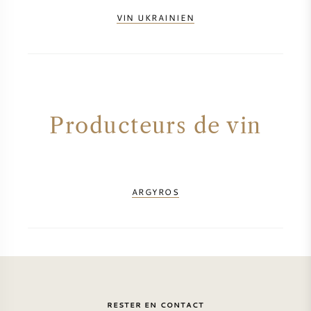
VIN UKRAINIEN
VIN AMÉRICAIN
VIN AUTRICHIEN
VIN PORTUGAIS
Producteurs de vin
TOUT LES PAYS
ARGYROS
BORDEAUX
BOURGOGNE
TOSCANE
RESTER EN CONTACT