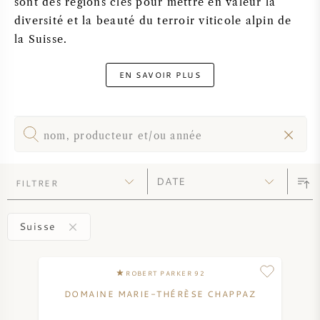
sont des régions clés pour mettre en valeur la
PERRIER JOUET
diversité et la beauté du terroir viticole alpin de
VERRERIE
la Suisse.
VEUVE CLICQUOT
CADEAUX
EN SAVOIR PLUS
MOËT & CHANDON
VENTE DE VIN
ARMAND DE BRIGNAC
JACQUES SELOSSE
FILTRER
VIN ROUGE
MAISON DE CHAMPAGNE
Suisse
VIN BLANC
MOUSSEAUX
ROBERT PARKER 92
DOMAINE MARIE-THÉRÈSE CHAPPAZ
VIN ROSÉ