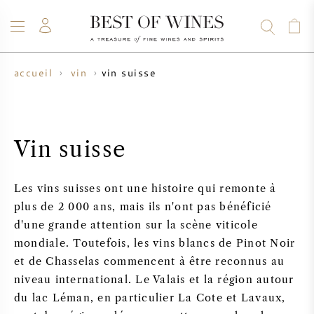
vin suisse
accueil
vin
VIN
CHAMPAGNE
WHISKY
RHUM
SPIRITUEUX
VENTE
BLOG
À PROPOS
Vin suisse
TOUS LES VINS
TOUS LES CHAMPAGNES
VENTE DE VIN
Les vins suisses ont une histoire qui remonte à
NOUVEAUTÉS
VENTE DE WHISKY
plus de 2 000 ans, mais ils n'ont pas bénéficié
d'une grande attention sur la scène viticole
PRODUCTEUR DE VIN
PRÉVENTE
mondiale. Toutefois, les vins blancs de Pinot Noir
KRUG
et de Chasselas commencent à être reconnus au
TABLEAU DES MILLESIMES
BORDEAUX EN PRIMEUR
niveau international. Le Valais et la région autour
BOLLINGER
du lac Léman, en particulier La Cote et Lavaux,
PRÉVENTE