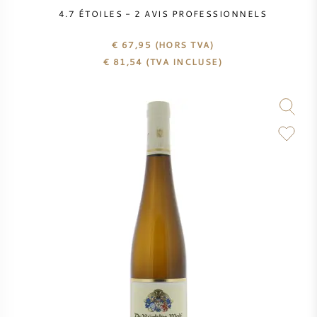
PERRIER JOUET
4.7
ÉTOILES -
2
AVIS PROFESSIONNELS
VERRERIE
€ 67,95
(HORS TVA)
VEUVE CLICQUOT
€
81,54
(TVA INCLUSE)
CADEAUX
MOËT & CHANDON
VENTE DE VIN
ARMAND DE BRIGNAC
JACQUES SELOSSE
VIN ROUGE
MAISON DE CHAMPAGNE
VIN BLANC
MOUSSEAUX
VIN ROSÉ