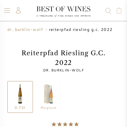
reiterpfad riesling g.c. 2022
n
dr. burklin-wolf
VIN
CHAMPAGNE
WHISKY
RHUM
SPIRITUEUX
VENTE
BLOG
À PROPOS
Reiterpfad Riesling G.C.
2022
TOUS LES VINS
TOUS LES CHAMPAGNES
VENTE DE VIN
DR. BURKLIN-WOLF
NOUVEAUTÉS
VENTE DE WHISKY
PRODUCTEUR DE VIN
PRÉVENTE
KRUG
0,75l
Magnum
TABLEAU DES MILLESIMES
BORDEAUX EN PRIMEUR
BOLLINGER
PRÉVENTE