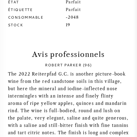
ÉTAT
Parfait
ÉTIQUETTE
Parfait
SYRAH / SHIRAZ
CONSOMMABLE
-2048
STOCK
19
RIESLING
CÉPAGES
Avis professionnels
ROBERT PARKER (96)
The 2022 Reiterpfad G.C. is another picture-book
VIN FRANÇAIS
wine from the red sandstone soils in this village,
but here the mineral and iodine-inflected nose
intermingles with an intense and finely flinty
VIN ITALIEN
aroma of ripe yellow apples, quinces and mandarin
rind. The wine is full-bodied, round and lush on
VIN ESPAGNOL
the palate, very elegant, saline and quite generous,
with a saline and still-bitter finish with fine tannins
VIN ALLEMAND
and tart citric notes. The finish is long and complex