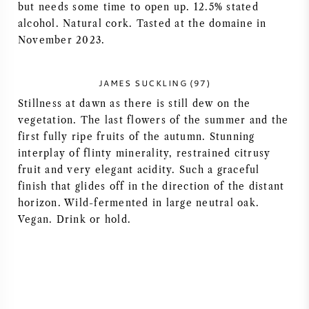
but needs some time to open up. 12.5% stated
VIN AMÉRICAIN
alcohol. Natural cork. Tasted at the domaine in
November 2023.
VIN AUTRICHIEN
JAMES SUCKLING (97)
VIN PORTUGAIS
Stillness at dawn as there is still dew on the
vegetation. The last flowers of the summer and the
TOUT LES PAYS
first fully ripe fruits of the autumn. Stunning
interplay of flinty minerality, restrained citrusy
fruit and very elegant acidity. Such a graceful
finish that glides off in the direction of the distant
horizon. Wild-fermented in large neutral oak.
BORDEAUX
Vegan. Drink or hold.
BOURGOGNE
TOSCANE