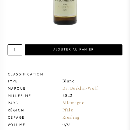
VIN DOUX
PORTO
AJOUTER AU PANIER
CABERNET SAUVIGNON
CLASSIFICATION
PINOT NOIR
TYPE
Blanc
MARQUE
Dr. Burklin-Wolf
CHARDONNAY
MILLÉSIME
2022
PAYS
Allemagne
MERLOT
RÉGION
Pfalz
CÉPAGE
Riesling
VOLUME
SAUVIGNON BLANC
0,75