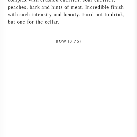
complex with crushed cherries, sour cherries,
peaches, bark and hints of meat. Incredible finish
AMERIKAANSE WIJN
with such intensity and beauty. Hard not to drink,
but one for the cellar.
OOSTENRIJKSE WIJN
BOW (8.75)
PORTUGESE WIJN
ALLE LANDEN
BORDEAUX
BOURGOGNE
TOSCANE