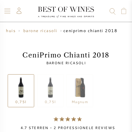
ceniprimo chianti 2018
ijnhuis
barone ricasoli
WIJN
CHAMPAGNE
WHISKY
RUM
STERKE DRANK
SALE
UW WIJN VERKOPEN
BLOG
OVER ONS
CeniPrimo Chianti 2018
BARONE RICASOLI
ALLE WIJNEN
ALLE CHAMPAGNES
WIJN SALE
NIEUW BINNEN
WHISKY SALE
WIJNHUIS
VOORVERKOOP
0,75l
0,75l
Magnum
KRUG
VINTAGE CHART
BORDEAUX EN PRIMEUR
BOLLINGER
4.7
STERREN -
2
PROFESSIONELE REVIEWS
VOORVERKOOP