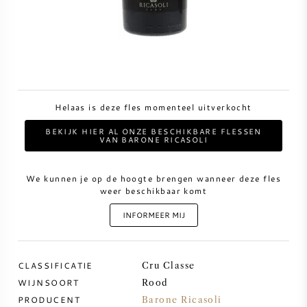
ZOETE WIJN
PORT
Helaas is deze fles momenteel uitverkocht
BEKIJK HIER AL ONZE BESCHIKBARE FLESSEN
VAN BARONE RICASOLI
CABERNET SAUVIGNON
We kunnen je op de hoogte brengen wanneer deze fles
PINOT NOIR
weer beschikbaar komt
INFORMEER MIJ
CHARDONNAY
MERLOT
CLASSIFICATIE
Cru Classe
WIJNSOORT
Rood
SAUVIGNON BLANC
PRODUCENT
Barone Ricasoli