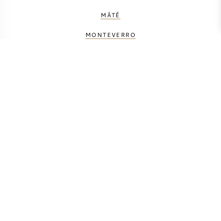
MÁTÉ
MONTEVERRO
PETROLO
PRINCIPE CORSINI
TENUTA DELL' ORNELLAIA
TENUTA FANTI
TENUTA SAN GUIDO
TUA RITA