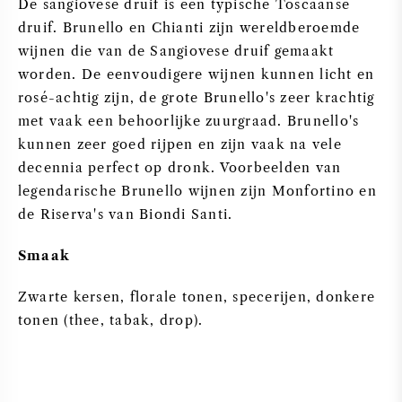
De sangiovese druif is een typische Toscaanse
druif. Brunello en Chianti zijn wereldberoemde
ZOETE WIJN
wijnen die van de Sangiovese druif gemaakt
worden. De eenvoudigere wijnen kunnen licht en
PORT
rosé-achtig zijn, de grote Brunello's zeer krachtig
met vaak een behoorlijke zuurgraad. Brunello's
kunnen zeer goed rijpen en zijn vaak na vele
decennia perfect op dronk. Voorbeelden van
legendarische Brunello wijnen zijn Monfortino en
CABERNET SAUVIGNON
de Riserva's van Biondi Santi.
PINOT NOIR
Smaak
CHARDONNAY
Zwarte kersen, florale tonen, specerijen, donkere
tonen (thee, tabak, drop).
MERLOT
SAUVIGNON BLANC