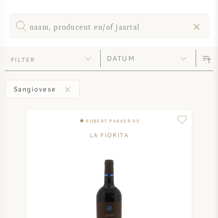
SYRAH / SHIRAZ
RIESLING
FILTER
ALLE DRUIVENSOORTEN
Sangiovese
ROBERT PARKER 95
FRANSE WIJN
LA FIORITA
ITALIAANSE WIJN
SPAANSE WIJN
DUITSE WIJN