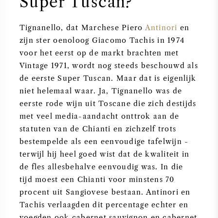
Super Tuscan?
AMERIKAANSE WIJN
Tignanello, dat Marchese Piero
Antinori
en
OOSTENRIJKSE WIJN
zijn ster oenoloog Giacomo Tachis in 1974
voor het eerst op de markt brachten met
Vintage 1971, wordt nog steeds beschouwd als
PORTUGESE WIJN
de eerste Super Tuscan. Maar dat is eigenlijk
niet helemaal waar. Ja, Tignanello was de
ALLE LANDEN
eerste rode wijn uit Toscane die zich destijds
met veel media-aandacht onttrok aan de
statuten van de Chianti en zichzelf trots
bestempelde als een eenvoudige tafelwijn -
BORDEAUX
terwijl hij heel goed wist dat de kwaliteit in
de fles allesbehalve eenvoudig was. In die
BOURGOGNE
tijd moest een Chianti voor minstens 70
procent uit Sangiovese bestaan. Antinori en
TOSCANE
Tachis verlaagden dit percentage echter en
voegden ook cabernet sauvignon en cabernet