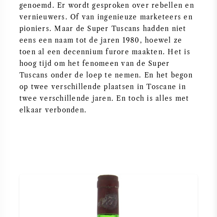
genoemd. Er wordt gesproken over rebellen en
vernieuwers. Of van ingenieuze marketeers en
ZOETE WIJN
pioniers. Maar de Super Tuscans hadden niet
eens een naam tot de jaren 1980, hoewel ze
PORT
toen al een decennium furore maakten. Het is
hoog tijd om het fenomeen van de Super
Tuscans onder de loep te nemen. En het begon
op twee verschillende plaatsen in Toscane in
twee verschillende jaren. En toch is alles met
CABERNET SAUVIGNON
elkaar verbonden.
PINOT NOIR
CHARDONNAY
MERLOT
SAUVIGNON BLANC