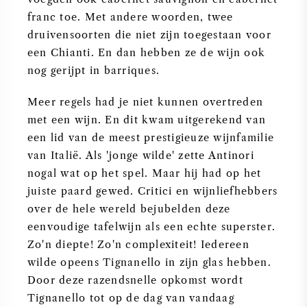
NAPA VALLEY
franc toe. Met andere woorden, twee
druivensoorten die niet zijn toegestaan voor
PIEMONTE
een Chianti. En dan hebben ze de wijn ook
nog gerijpt in barriques.
RHONE
Meer regels had je niet kunnen overtreden
met een wijn. En dit kwam uitgerekend van
CHABLIS
een lid van de meest prestigieuze wijnfamilie
van Italië. Als 'jonge wilde' zette Antinori
ALLE REGIO'S
nogal wat op het spel. Maar hij had op het
juiste paard gewed. Critici en wijnliefhebbers
over de hele wereld bejubelden deze
eenvoudige tafelwijn als een echte superster.
Zo'n diepte! Zo'n complexiteit! Iedereen
wilde opeens Tignanello in zijn glas hebben.
Door deze razendsnelle opkomst wordt
Tignanello tot op de dag van vandaag