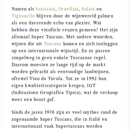
PERRIER JOUET
Namen als
Sassicaia
,
Ornellaia
,
Solaia
en
WIJNGLAZEN
Tignanello
blijven door de wijnwereld galmen
VEUVE CLICQUOT
als een daverende echo van plezier. Wat
WIJN CADEAU
hebben deze vinofiele reuzen gemeen? Het zijn
MOËT & CHANDON
allemaal Super Tuscans. Met andere woorden,
wijnen die uit
Toscane
komen en zich toeleggen
WIJN SALE
ARMAND DE BRIGNAC
op een internationale wijnstijl. En ze passen
simpelweg in geen enkele Toscaanse regel.
Daarom moesten ze lange tijd op de markt
JACQUES SELOSSE
worden gebracht als eenvoudige landwijnen,
oftewel Vino da Tavola. Tot ze in 1992 hun
RODE WIJN
ALLE CHAMPAGNE MERKEN
eigen kwaliteitscategorie kregen, IGT
(Indicazione Geografica Tipica), wat de verkoop
WITTE WIJN
weer een boost gaf.
MOUSSERENDE WIJN
Sinds de jaren 1970 zijn er veel mythes rond de
zogenaamde Super Tuscans, die in Italië en
internationaal vaak Supertuscans worden
ROSE WIJN