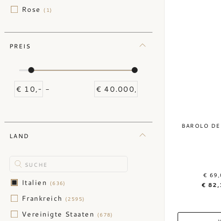
Rose
(1)
PREIS
-
BAROLO DE
LAND
€ 69
Italien
(636)
€ 82,
Frankreich
(2595)
Vereinigte Staaten
(678)