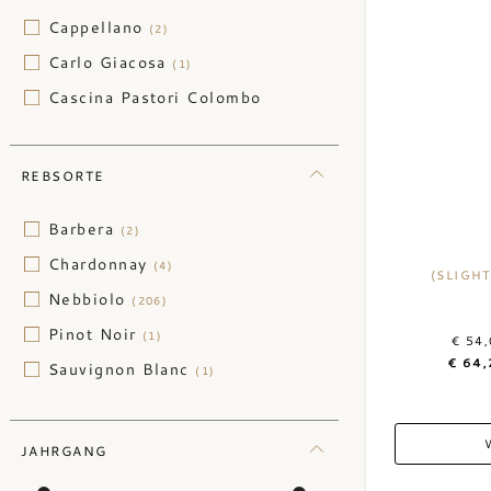
Cappellano
(2)
Carlo Giacosa
(1)
Cascina Pastori Colombo
(1)
Ceretto
(23)
REBSORTE
Cesare Bussolo
(6)
Comm. G.B. Burlotto
(3)
Barbera
(2)
Domenico Clerico
(1)
Chardonnay
(4)
(SLIGH
Elio Grasso
(1)
Nebbiolo
(206)
Elvio Cogno
(1)
Pinot Noir
(1)
€ 54
Enrico Serafino
(1)
€ 64,
Sauvignon Blanc
(1)
Francesco Sobrero
(1)
Fratelli Barale
(1)
JAHRGANG
G.D. Vajra
(3)