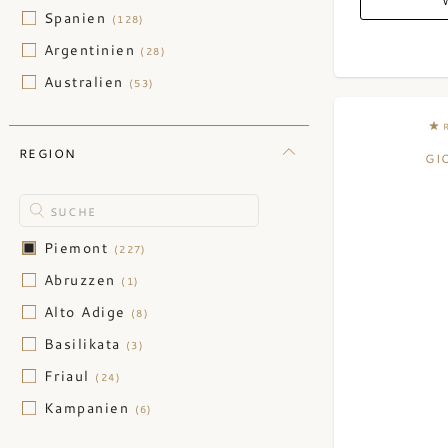
Spanien
(128)
Argentinien
(28)
Australien
(53)
Chile
(29)
China
(3)
REGION
GI
Deutschland
(124)
Griechenland
(1)
Israel
(2)
Piemont
(227)
Libanon
(2)
Abruzzen
(1)
Neuseeland
(3)
Alto Adige
(8)
Österreich
(45)
Basilikata
(3)
Portugal
(65)
Friaul
(24)
Schweiz
(17)
Kampanien
(6)
Südafrika
(46)
Lombardei
(21)