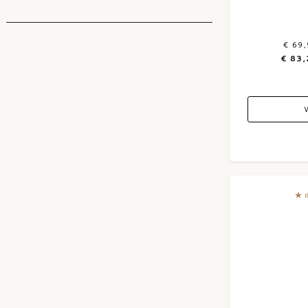
Nada Fiorenzo
(4)
2014
(7)
Nervi Conterno
(8)
2013
(8)
€ 69
Paolo Scavino
(6)
€ 83,
2012
(8)
Parusso
(4)
2011
(3)
Pico Maccario
(5)
2010
(4)
Pio Cesare
(1)
2009
(4)
Prunotto
(2)
2006
(1)
Roberto Voerzio
(16)
2004
(1)
Travaglini
(2)
2000
(1)
Trediberri
(1)
1996
(1)
Vietti
(23)
1995
(1)
1985
(1)
1982
(1)
1969
(2)