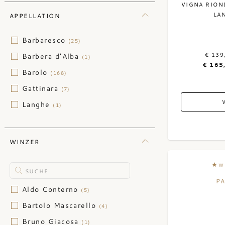
VIGNA RION
Ukraine
(1)
Puglia
(4)
LA
APPELLATION
Sardinien
(2)
Barbaresco
(25)
Sizilien
(1)
€ 139
Barbera d'Alba
(1)
Toskana
(311)
€ 165
Barolo
(168)
Trentino
(1)
Gattinara
(7)
Umbrien
(7)
Langhe
(1)
Venetien
(20)
WINZER
W
P
Aldo Conterno
(5)
Bartolo Mascarello
(4)
Bruno Giacosa
(1)