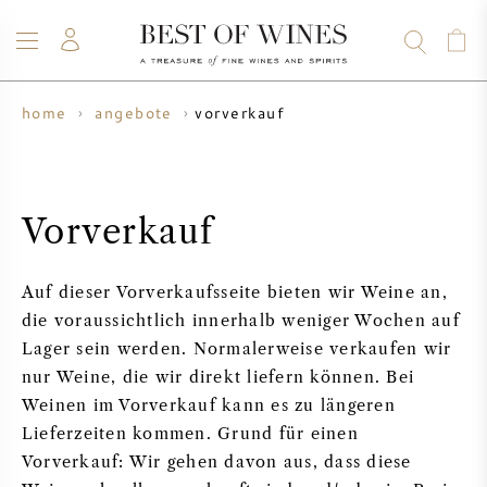
vorverkauf
home
angebote
WEIN
CHAMPAGNER
WHISKY
RUM
SPIRITUOSEN
ANGEBOTE
BLOG
ÜBER UNS
Vorverkauf
ALLE WEINE
ALLE CHAMPAGNER
WEINANGEBOTE
Auf dieser Vorverkaufsseite bieten wir Weine an,
NEU EINGETROFFEN
WHISKYANGEBOTE
die voraussichtlich innerhalb weniger Wochen auf
Lager sein werden. Normalerweise verkaufen wir
WINZER
VORVERKAUF
nur Weine, die wir direkt liefern können. Bei
KRUG
Weinen im Vorverkauf kann es zu längeren
VINTAGE CHART
BORDEAUX SUBSKRIPTION
Lieferzeiten kommen. Grund für einen
BOLLINGER
Vorverkauf: Wir gehen davon aus, dass diese
VORVERKAUF