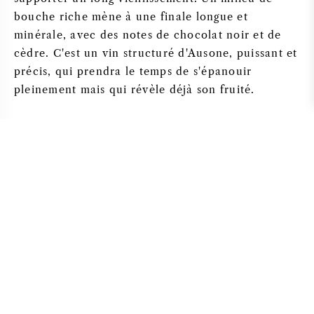
bouche riche mène à une finale longue et
minérale, avec des notes de chocolat noir et de
cèdre. C'est un vin structuré d'Ausone, puissant et
précis, qui prendra le temps de s'épanouir
pleinement mais qui révèle déjà son fruité.
Cépages
Le
Château Ausone
2022 remet en question la
formule traditionnelle de
Saint-Émilion
. Alors que
de nombreux domaines misent sur le
merlot
,
Ausone produit principalement du cabernet franc.
Pourquoi ce choix ? Les sols calcaires d'Ausone
sont idéaux pour le
Cabernet Franc
, révélant sa
complexité aromatique et sa structure minérale.
Le Merlot complète le tout, apportant de la