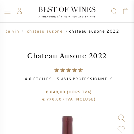
chateau ausone 2022
r de vin
chateau ausone
VIN
CHAMPAGNE
WHISKY
RHUM
SPIRITUEUX
VENTE
BLOG
À PROPOS
Chateau Ausone 2022
TOUS LES VINS
TOUS LES CHAMPAGNES
VENTE DE VIN
4.6
ÉTOILES -
5
AVIS PROFESSIONNELS
NOUVEAUTÉS
VENTE DE WHISKY
€ 649,00
(HORS TVA)
€
778,80
(TVA INCLUSE)
PRODUCTEUR DE VIN
PRÉVENTE
KRUG
TABLEAU DES MILLESIMES
BORDEAUX EN PRIMEUR
BOLLINGER
PRÉVENTE