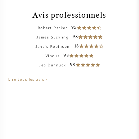
VIN AMÉRICAIN
Avis professionnels
VIN AUTRICHIEN
Robert Parker
95
James Suckling
98
VIN PORTUGAIS
Jancis Robinson
18
Vinous
98
TOUT LES PAYS
Jeb Dunnuck
98
Lire tous les avis ›
BORDEAUX
BOURGOGNE
TOSCANE