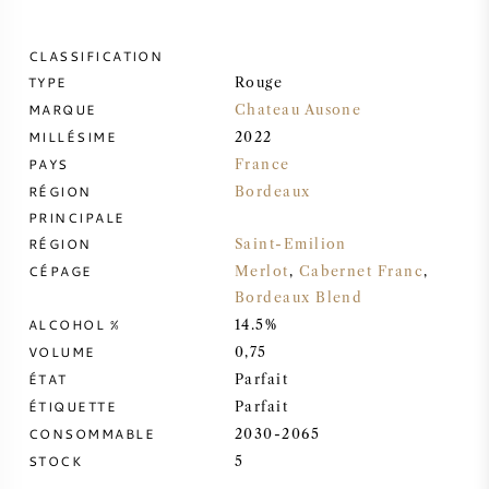
VIN DOUX
CLASSIFICATION
TYPE
Rouge
PORTO
MARQUE
Chateau Ausone
MILLÉSIME
2022
PAYS
France
RÉGION
Bordeaux
PRINCIPALE
CABERNET SAUVIGNON
RÉGION
Saint-Emilion
CÉPAGE
Merlot
,
Cabernet Franc
,
PINOT NOIR
Bordeaux Blend
ALCOHOL %
14.5%
VOLUME
0,75
CHARDONNAY
ÉTAT
Parfait
ÉTIQUETTE
Parfait
MERLOT
CONSOMMABLE
2030-2065
STOCK
5
SAUVIGNON BLANC