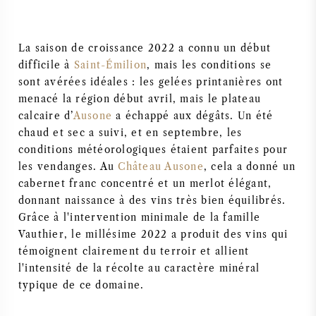
SYRAH / SHIRAZ
La saison de croissance 2022 a connu un début
RIESLING
difficile à
Saint-Émilion
, mais les conditions se
sont avérées idéales : les gelées printanières ont
menacé la région début avril, mais le plateau
CÉPAGES
calcaire d’
Ausone
a échappé aux dégâts. Un été
chaud et sec a suivi, et en septembre, les
conditions météorologiques étaient parfaites pour
les vendanges. Au
Château Ausone
, cela a donné un
cabernet franc concentré et un merlot élégant,
VIN FRANÇAIS
donnant naissance à des vins très bien équilibrés.
Grâce à l'intervention minimale de la famille
VIN ITALIEN
Vauthier, le millésime 2022 a produit des vins qui
témoignent clairement du terroir et allient
VIN ESPAGNOL
l'intensité de la récolte au caractère minéral
typique de ce domaine.
VIN ALLEMAND