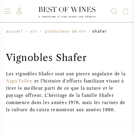
shafer
accueil
vin
producteur de vin
VIN
CHAMPAGNE
WHISKY
RHUM
SPIRITUEUX
VENTE
BLOG
À PROPOS
Vignobles Shafer
TOUS LES VINS
TOUS LES CHAMPAGNES
VENTE DE VIN
Les vignobles Shafer sont une pierre angulaire de la
Napa Valley
et l'histoire d'efforts familiaux visant à
NOUVEAUTÉS
VENTE DE WHISKY
tirer le meilleur parti de ce que la nature et le
paysage offrent. L'héritage de la famille Shafer
PRODUCTEUR DE VIN
PRÉVENTE
commence dans les années 1970, mais les racines de
KRUG
la culture du raisin remontent aux années 1880.
TABLEAU DES MILLESIMES
BORDEAUX EN PRIMEUR
BOLLINGER
PRÉVENTE