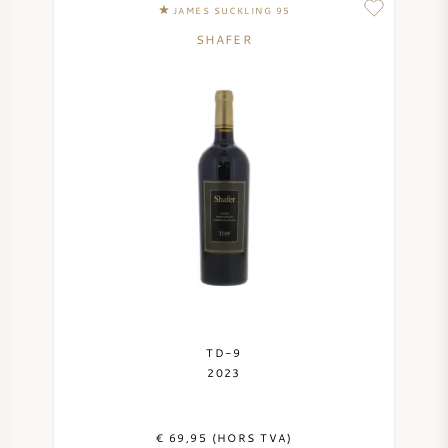
JAMES SUCKLING 95
SYRAH / SHIRAZ
SHAFER
RIESLING
CÉPAGES
VIN FRANÇAIS
VIN ITALIEN
TD-9
VIN ESPAGNOL
2023
VIN ALLEMAND
€ 69,95 (HORS TVA)