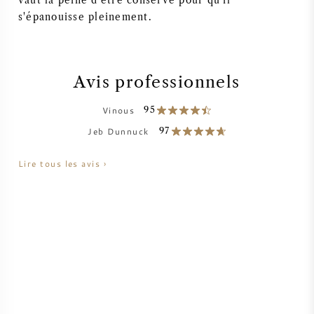
vaut la peine d'être conservé pour qu'il
s'épanouisse pleinement.
VIN AMÉRICAIN
VIN AUTRICHIEN
Avis professionnels
VIN PORTUGAIS
Vinous
95
Jeb Dunnuck
97
TOUT LES PAYS
Lire tous les avis ›
BORDEAUX
BOURGOGNE
TOSCANE