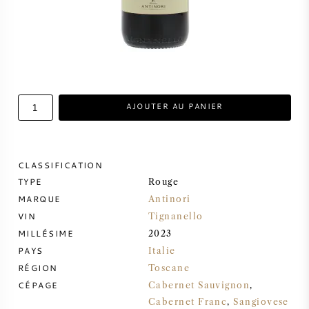
VIN DOUX
PORTO
AJOUTER AU PANIER
CABERNET SAUVIGNON
CLASSIFICATION
TYPE
Rouge
PINOT NOIR
MARQUE
Antinori
VIN
Tignanello
CHARDONNAY
MILLÉSIME
2023
PAYS
Italie
MERLOT
RÉGION
Toscane
CÉPAGE
Cabernet Sauvignon
,
SAUVIGNON BLANC
Cabernet Franc
,
Sangiovese