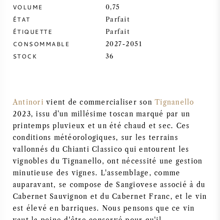
VOLUME
0,75
SYRAH / SHIRAZ
ÉTAT
Parfait
ÉTIQUETTE
Parfait
RIESLING
CONSOMMABLE
2027-2051
STOCK
36
CÉPAGES
Antinori
vient de commercialiser son
Tignanello
2023, issu d’un millésime toscan marqué par un
printemps pluvieux et un été chaud et sec. Ces
VIN FRANÇAIS
conditions météorologiques, sur les terrains
vallonnés du Chianti Classico qui entourent les
VIN ITALIEN
vignobles du Tignanello, ont nécessité une gestion
minutieuse des vignes. L'assemblage, comme
VIN ESPAGNOL
auparavant, se compose de Sangiovese associé à du
Cabernet Sauvignon et du Cabernet Franc, et le vin
est élevé en barriques. Nous pensons que ce vin
VIN ALLEMAND