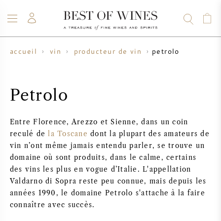
petrolo
accueil
vin
producteur de vin
VIN
CHAMPAGNE
WHISKY
RHUM
SPIRITUEUX
VENTE
BLOG
À PROPOS
Petrolo
TOUS LES VINS
TOUS LES CHAMPAGNES
VENTE DE VIN
Entre Florence, Arezzo et Sienne, dans un coin
reculé de
la Toscane
dont la plupart des amateurs de
NOUVEAUTÉS
VENTE DE WHISKY
vin n’ont même jamais entendu parler, se trouve un
domaine où sont produits, dans le calme, certains
PRODUCTEUR DE VIN
PRÉVENTE
des vins les plus en vogue d’Italie. L'appellation
KRUG
Valdarno di Sopra reste peu connue, mais depuis les
TABLEAU DES MILLESIMES
BORDEAUX EN PRIMEUR
années 1990, le domaine Petrolo s'attache à la faire
BOLLINGER
connaître avec succès.
PRÉVENTE