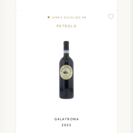
SYRAH / SHIRAZ
JAMES SUCKLING 98
PETROLO
RIESLING
CÉPAGES
VIN FRANÇAIS
VIN ITALIEN
VIN ESPAGNOL
GALATRONA
2023
VIN ALLEMAND