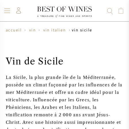
vin sicile
accueil
vin
vin italien
VIN
CHAMPAGNE
WHISKY
RHUM
SPIRITUEUX
VENTE
BLOG
À PROPOS
Vin de Sicile
TOUS LES VINS
TOUS LES CHAMPAGNES
VENTE DE VIN
La Sicile, la plus grande île de la Méditerranée,
NOUVEAUTÉS
VENTE DE WHISKY
possède un climat façonné par les influences de la
mer Méditerranée et offre un cadre idéal pour la
PRODUCTEUR DE VIN
PRÉVENTE
viticulture. Influencée par les Grecs, les
KRUG
Phéniciens, les Arabes et les Italiens, la
TABLEAU DES MILLESIMES
BORDEAUX EN PRIMEUR
vinification remonte à 2 000 ans avant Jésus-
BOLLINGER
Christ. Avec une histoire aussi impressionnante et
PRÉVENTE