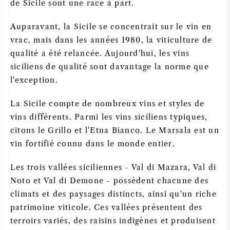
de Sicile sont une race à part.
NAPA VALLEY
Auparavant, la Sicile se concentrait sur le vin en
PIÉMONT
vrac, mais dans les années 1980, la viticulture de
qualité a été relancée. Aujourd'hui, les vins
siciliens de qualité sont davantage la norme que
RHONE
l'exception.
CHABLIS
La Sicile compte de nombreux vins et styles de
vins différents. Parmi les vins siciliens typiques,
TOUTES LES RÉGIONS
citons le Grillo et l'Etna Bianco. Le Marsala est un
vin fortifié connu dans le monde entier.
Les trois vallées siciliennes - Val di Mazara, Val di
Noto et Val di Demone - possèdent chacune des
climats et des paysages distincts, ainsi qu'un riche
patrimoine viticole. Ces vallées présentent des
terroirs variés, des raisins indigènes et produisent