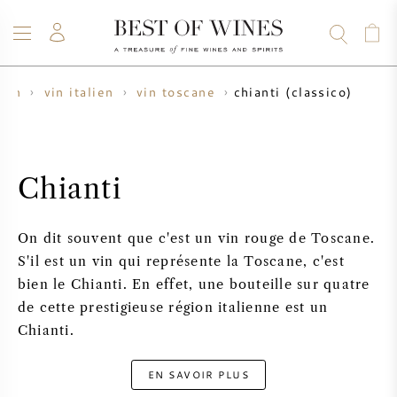
chianti (classico)
vin
vin italien
vin toscane
VIN
CHAMPAGNE
WHISKY
RHUM
SPIRITUEUX
VENTE
BLOG
À PROPOS
Chianti
TOUS LES VINS
TOUS LES CHAMPAGNES
VENTE DE VIN
On dit souvent que c'est un vin rouge de Toscane.
NOUVEAUTÉS
VENTE DE WHISKY
S'il est un vin qui représente la Toscane, c'est
bien le Chianti. En effet, une bouteille sur quatre
PRODUCTEUR DE VIN
PRÉVENTE
de cette prestigieuse région italienne est un
KRUG
Chianti.
TABLEAU DES MILLESIMES
BORDEAUX EN PRIMEUR
BOLLINGER
EN SAVOIR PLUS
PRÉVENTE