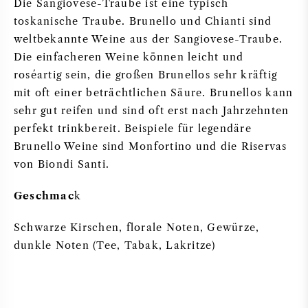
Die Sangiovese-Traube ist eine typisch
toskanische Traube. Brunello und Chianti sind
DESSERTWEIN
weltbekannte Weine aus der Sangiovese-Traube.
Die einfacheren Weine können leicht und
PORTWEIN
roséartig sein, die großen Brunellos sehr kräftig
mit oft einer beträchtlichen Säure. Brunellos kann
sehr gut reifen und sind oft erst nach Jahrzehnten
perfekt trinkbereit. Beispiele für legendäre
Brunello Weine sind Monfortino und die Riservas
CABERNET SAUVIGNON
von Biondi Santi.
PINOT NOIR
Geschmac
k
CHARDONNAY
Schwarze Kirschen, florale Noten, Gewürze,
dunkle Noten (Tee, Tabak, Lakritze)
MERLOT
SAUVIGNON BLANC