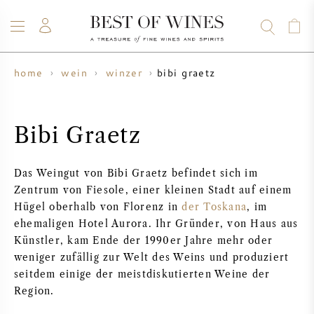
bibi graetz
home
wein
winzer
WEIN
CHAMPAGNER
WHISKY
RUM
SPIRITUOSEN
ANGEBOTE
BLOG
ÜBER UNS
Bibi Graetz
ALLE WEINE
CHAMPAGNER
WEINANGEBOTE
Das Weingut von Bibi Graetz befindet sich im
Zentrum von Fiesole, einer kleinen Stadt auf einem
NEU EINGETROFFEN
WHISKYANGEBOTE
Hügel oberhalb von Florenz in
der Toskana
, im
ehemaligen Hotel Aurora. Ihr Gründer, von Haus aus
WINZER
VORVERKAUF
Künstler, kam Ende der 1990er Jahre mehr oder
KRUG
weniger zufällig zur Welt des Weins und produziert
VINTAGE CHART
BORDEAUX SUBSKRIPTION
seitdem einige der meistdiskutierten Weine der
BOLLINGER
Region.
VORVERKAUF