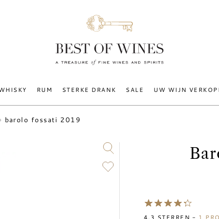
WHISKY
RUM
STERKE DRANK
SALE
UW WIJN VERKOP
barolo fossati 2019
Bar
4.3
STERREN -
1
PRO