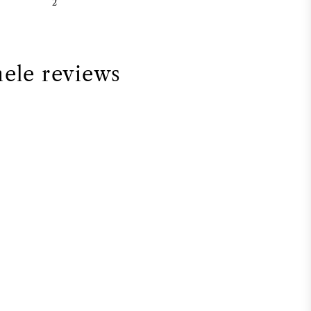
2
nele reviews