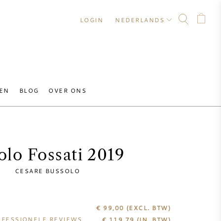
LOGIN
NEDERLANDS
EN
BLOG
OVER ONS
olo Fossati 2019
CESARE BUSSOLO
€ 99,00
(EXCL. BTW)
FESSIONELE REVIEWS
€
119,79
(IN. BTW)