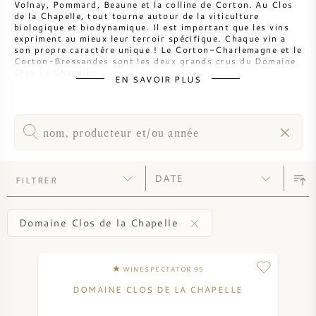
Volnay, Pommard, Beaune et la colline de Corton. Au Clos
PERRIER JOUET
de la Chapelle, tout tourne autour de la viticulture
biologique et biodynamique. Il est important que les vins
VERRERIE
expriment au mieux leur terroir spécifique. Chaque vin a
VEUVE CLICQUOT
son propre caractère unique ! Le Corton-Charlemagne et le
Corton-Bressandes sont les deux grands crus du Domaine
CADEAUX
Clos La Chapelle.
EN SAVOIR PLUS
MOËT & CHANDON
Lors des premiers millésimes, toutes les grappes étaient
entièrement égrappées. Aujourd'hui, seulement 25% des
VENTE DE VIN
grappes sont fermentées en totalité. La vinification
ARMAND DE BRIGNAC
commence par une macération pelliculaire à froid d'une
semaine en moyenne. Pour faire démarrer la fermentation,
seules des cultures de levures indigènes sont utilisées.
JACQUES SELOSSE
Après la fermentation, les vins sont transférés dans des
barriques, qui sont composées à 30% de chêne français
FILTRER
neuf moyennement brûlé. Les vins ne sont ni clarifiés ni
VIN ROUGE
MAISON DE CHAMPAGNE
filtrés avant la mise en bouteille. Purs, élégants et
complexes ; c'est ainsi que nous décririons les vins du
Domaine Clos de La Chapelle. Seulement 1 500 caisses de
Domaine Clos de la Chapelle
vin sont produites chaque année. Chaque cuvée est donc
VIN BLANC
très limitée.
Les vins du Clos de la Chapelle sont très appréciés. Non
MOUSSEAUX
WINESPECTATOR 95
seulement dans la région, mais aussi dans le monde entier !
DOMAINE CLOS DE LA CHAPELLE
VIN ROSÉ