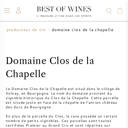
domaine clos de la chapelle
producteur de vin
VIN
CHAMPAGNE
WHISKY
RHUM
SPIRITUEUX
VENTE
BLOG
À PROPOS
Domaine Clos de la
TOUS LES VINS
TOUS LES CHAMPAGNES
VENTE DE VIN
Chapelle
NOUVEAUTÉS
VENTE DE WHISKY
Le Domaine Clos de la Chapelle est situé dans le village de
Volnay, en Bourgogne. Le nom du domaine provient du
PRODUCTEUR DE VIN
PRÉVENTE
vignoble historique du Clos de la Chapelle. Cette parcelle
KRUG
est située juste en face de la chapelle de l'ancien château
des ducs de Bourgogne.
TABLEAU DES MILLESIMES
BORDEAUX EN PRIMEUR
En plus de la parcelle du Clos, la cave possède un certain
BOLLINGER
nombre de petits vignobles. Ces parcelles sont toutes
certifiées Premier ou Grand Cru et sont réparties sur
PRÉVENTE