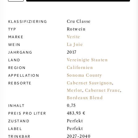
DESSERTWEIN
KLASSIFIZIERING
Cru Classe
TYP
PORTWEIN
Rotwein
MARKE
Verite
WEIN
La Joie
JAHRGANG
2017
LAND
Vereinigte Staaten
CABERNET SAUVIGNON
REGION
Californien
APPELLATION
Sonoma County
REBSORTE
Cabernet Sauvignon
,
PINOT NOIR
Merlot
,
Cabernet Franc
,
Bordeaux Blend
CHARDONNAY
INHALT
0,75
PREIS PRO LITER
483,93 €
MERLOT
ZUSTAND
Perfekt
LABEL
Perfekt
SAUVIGNON BLANC
TRINKBAR
2027-2040