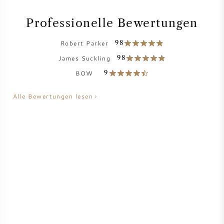
AMERIKANISCHER WEIN
Professionelle Bewertungen
ÖSTERREICHISCHER WEIN
Robert Parker
98
James Suckling
98
PORTUGIESISCHER WEIN
BOW
9
ALLE LÄNDER
Alle Bewertungen lesen ›
BORDEAUX
BURGUND
TOSKANA