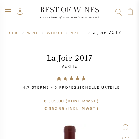
la joie 2017
home
wein
winzer
verite
WEIN
CHAMPAGNER
WHISKY
RUM
SPIRITUOSEN
ANGEBOTE
BLOG
ÜBER UNS
La Joie 2017
VERITE
ALLE WEINE
CHAMPAGNER
WEINANGEBOTE
4.7
STERNE -
3
PROFESSIONELLE URTEILE
NEU EINGETROFFEN
WHISKYANGEBOTE
€ 305,00
(OHNE MWST.)
WINZER
VORVERKAUF
€
362,95
(INKL. MWST.)
KRUG
VINTAGE CHART
BORDEAUX SUBSKRIPTION
BOLLINGER
VORVERKAUF