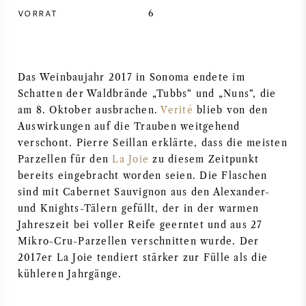
VORRAT
6
SYRAH / SHIRAZ
RIESLING
Das Weinbaujahr 2017 in Sonoma endete im
Schatten der Waldbrände „Tubbs“ und „Nuns“, die
ALLE REBSORTEN
am 8. Oktober ausbrachen.
Verité
blieb von den
Auswirkungen auf die Trauben weitgehend
verschont. Pierre Seillan erklärte, dass die meisten
Parzellen für den
La Joie
zu diesem Zeitpunkt
bereits eingebracht worden seien. Die Flaschen
FRANZÖSISCHER WEIN
sind mit Cabernet Sauvignon aus den Alexander-
und Knights-Tälern gefüllt, der in der warmen
ITALIENISCHER WEIN
Jahreszeit bei voller Reife geerntet und aus 27
Mikro-Cru-Parzellen verschnitten wurde. Der
SPANISCHER WEIN
2017er La Joie tendiert stärker zur Fülle als die
kühleren Jahrgänge.
DEUTSCHER WEIN