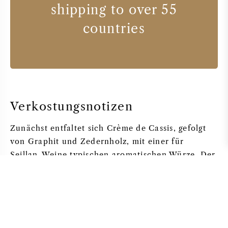
shipping to over 55
countries
Verkostungsnotizen
Zunächst entfaltet sich Crème de Cassis, gefolgt
von Graphit und Zedernholz, mit einer für
Seillan-Weine typischen aromatischen Würze. Der
Geschmack ist vollmundig, ohne schwer zu
wirken. Die Tannine des Cabernet Sauvignon sind
kräftig und werden von der Rundheit des Merlot
sowie den Veilchennoten des Cabernet Franc
eingerahmt. Im Abgang zeigen sich Noten von