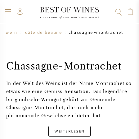
chassagne-montrachet
derwein
côte de beaune
WEIN
CHAMPAGNER
WHISKY
RUM
SPIRITUOSEN
ANGEBOTE
BLOG
ÜBER UNS
Chassagne-Montrachet
ALLE WEINE
ALLE CHAMPAGNER
WEINANGEBOTE
In der Welt des Weins ist der Name Montrachet so
NEU EINGETROFFEN
WHISKYANGEBOTE
etwas wie eine Genuss-Sensation. Das legendäre
burgundische Weingut gehört zur Gemeinde
WINZER
VORVERKAUF
Chassagne-Montrachet, die noch mehr
KRUG
phänomenale Gewächse zu bieten hat.
VINTAGE CHART
BORDEAUX SUBSKRIPTION
BOLLINGER
WEITERLESEN
VORVERKAUF