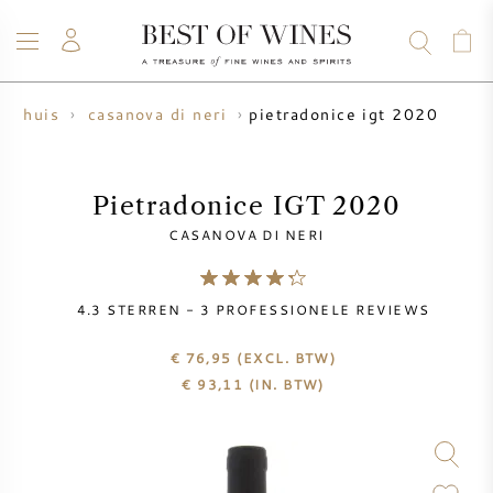
pietradonice igt 2020
ijnhuis
casanova di neri
WIJN
CHAMPAGNE
WHISKY
RUM
STERKE DRANK
SALE
UW WIJN VERKOPEN
BLOG
OVER ONS
Pietradonice IGT 2020
CASANOVA DI NERI
ALLE WIJNEN
ALLE CHAMPAGNES
WIJN SALE
4.3
STERREN -
3
PROFESSIONELE REVIEWS
NIEUW BINNEN
WHISKY SALE
€ 76,95
(EXCL. BTW)
WIJNHUIS
VOORVERKOOP
€
93,11
(IN. BTW)
KRUG
VINTAGE CHART
BORDEAUX EN PRIMEUR
BOLLINGER
VOORVERKOOP