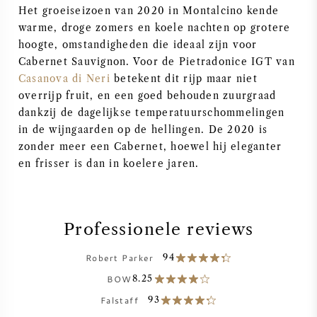
Het groeiseizoen van 2020 in Montalcino kende
SYRAH / SHIRAZ
warme, droge zomers en koele nachten op grotere
hoogte, omstandigheden die ideaal zijn voor
Cabernet Sauvignon. Voor de Pietradonice IGT van
RIESLING
Casanova di Neri
betekent dit rijp maar niet
overrijp fruit, en een goed behouden zuurgraad
ALLE DRUIVENSOORTEN
dankzij de dagelijkse temperatuurschommelingen
in de wijngaarden op de hellingen. De 2020 is
zonder meer een Cabernet, hoewel hij eleganter
en frisser is dan in koelere jaren.
FRANSE WIJN
ITALIAANSE WIJN
Professionele reviews
Robert Parker
94
SPAANSE WIJN
BOW
8.25
DUITSE WIJN
Falstaff
93