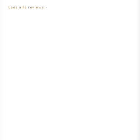
Lees alle reviews ›
AMERIKAANSE WIJN
OOSTENRIJKSE WIJN
PORTUGESE WIJN
ALLE LANDEN
BORDEAUX
BOURGOGNE
TOSCANE