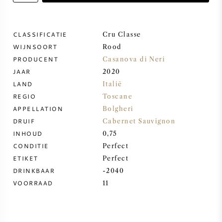
ZOETE WIJN
CLASSIFICATIE
Cru Classe
WIJNSOORT
PORT
Rood
PRODUCENT
Casanova di Neri
JAAR
2020
LAND
Italië
REGIO
Toscane
CABERNET SAUVIGNON
APPELLATION
Bolgheri
DRUIF
Cabernet Sauvignon
INHOUD
0,75
PINOT NOIR
CONDITIE
Perfect
ETIKET
Perfect
CHARDONNAY
DRINKBAAR
-2040
VOORRAAD
11
MERLOT
SAUVIGNON BLANC