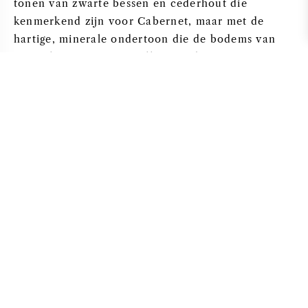
tonen van zwarte bessen en cederhout die
kenmerkend zijn voor Cabernet, maar met de
hartige, minerale ondertoon die de bodems van
Montalcino geven aan alles wat daar groeit.
Bewaarpotentieel
Drink tussen 2026 en 2040. Bewaar bij 12-14 °C.
De tannines zijn nog stevig en het fruit is
geconcentreerd genoeg om nog 10 tot 20 jaar mee
te gaan. Na verloop van tijd verandert de zwarte
bes in leer en tabak, smelt het eikenhout weg en
komen de ijzerachtige tonen beter tot hun recht.
De Producent