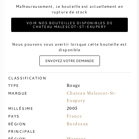
Malheureusement, ce bouteille est actuellement en
rupture de stock
VIN DOUX
VOIR NOS BOUTEILLES DISPONIBLES DE
CHATEAU MALESCOT-ST-EXUPERY
PORTO
Nous pouvons vous avertir lorsque cette bouteille est
disponible
ENVOYEZ VOTRE DEMANDE
CABERNET SAUVIGNON
CLASSIFICATION
PINOT NOIR
TYPE
Rouge
MARQUE
Chateau Malescot-St-
CHARDONNAY
Exupery
MILLÉSIME
2005
PAYS
France
MERLOT
RÉGION
Bordeaux
PRINCIPALE
SAUVIGNON BLANC
RÉGION
Margaux