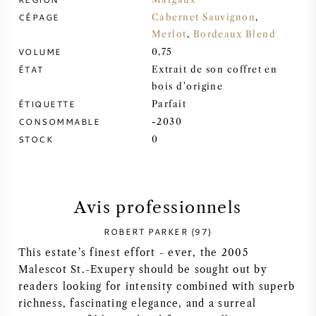
CÉPAGE
Cabernet Sauvignon
,
SYRAH / SHIRAZ
Merlot
,
Bordeaux Blend
VOLUME
0,75
RIESLING
ÉTAT
Extrait de son coffret en
bois d'origine
CÉPAGES
ÉTIQUETTE
Parfait
CONSOMMABLE
-2030
STOCK
0
VIN FRANÇAIS
Avis professionnels
VIN ITALIEN
ROBERT PARKER (97)
This estate’s finest effort - ever, the 2005
VIN ESPAGNOL
Malescot St.-Exupery should be sought out by
readers looking for intensity combined with superb
VIN ALLEMAND
richness, fascinating elegance, and a surreal