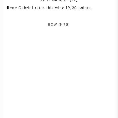
RENE GABRIEL (19)
NAPA VALLEY
Rene Gabriel rates this wine 19/20 points.
PIÉMONT
BOW (8.75)
RHONE
CHABLIS
TOUTES LES RÉGIONS