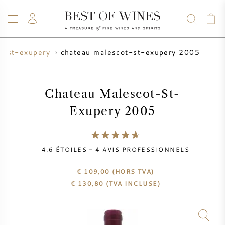
chateau malescot-st-exupery 2005
t-st-exupery
VIN
CHAMPAGNE
WHISKY
RHUM
SPIRITUEUX
VENTE
BLOG
À PROPOS
Chateau Malescot-St-
Exupery 2005
TOUS LES VINS
TOUS LES CHAMPAGNES
VENTE DE VIN
NOUVEAUTÉS
VENTE DE WHISKY
4.6
ÉTOILES -
4
AVIS PROFESSIONNELS
PRODUCTEUR DE VIN
PRÉVENTE
€ 109,00
(HORS TVA)
KRUG
€
130,80
(TVA INCLUSE)
TABLEAU DES MILLESIMES
BORDEAUX EN PRIMEUR
BOLLINGER
PRÉVENTE