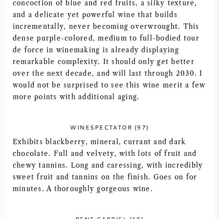
concoction of blue and red fruits, a silky texture,
VIN AMÉRICAIN
and a delicate yet powerful wine that builds
incrementally, never becoming overwrought. This
dense purple-colored, medium to full-bodied tour
VIN AUTRICHIEN
de force in winemaking is already displaying
remarkable complexity. It should only get better
VIN PORTUGAIS
over the next decade, and will last through 2030. I
would not be surprised to see this wine merit a few
TOUT LES PAYS
more points with additional aging.
WINESPECTATOR (97)
Exhibits blackberry, mineral, currant and dark
BORDEAUX
chocolate. Full and velvety, with lots of fruit and
chewy tannins. Long and caressing, with incredibly
sweet fruit and tannins on the finish. Goes on for
BOURGOGNE
minutes. A thoroughly gorgeous wine.
TOSCANE