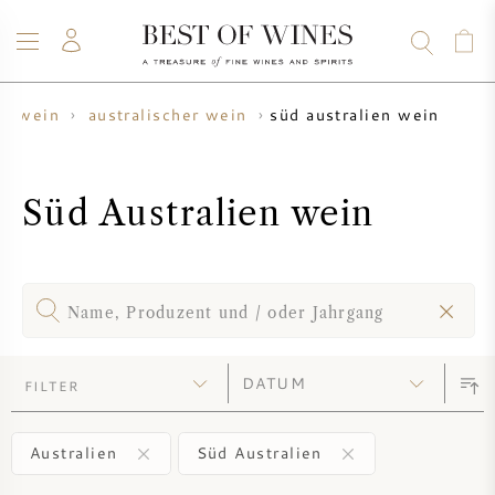
süd australien wein
wein
australischer wein
WEIN
CHAMPAGNER
WHISKY
RUM
SPIRITUOSEN
ANGEBOTE
BLOG
ÜBER UNS
Süd Australien wein
ALLE WEINE
CHAMPAGNER
WEINANGEBOTE
NEU EINGETROFFEN
WHISKYANGEBOTE
WINZER
VORVERKAUF
FILTER
KRUG
VINTAGE CHART
BORDEAUX SUBSKRIPTION
BOLLINGER
Australien
Süd Australien
VORVERKAUF