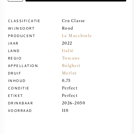
ZOETE WIJN
CLASSIFICATIE
Cru Classe
WIJNSOORT
PORT
Rood
PRODUCENT
Le Macchiole
JAAR
2022
LAND
Italië
REGIO
Toscane
CABERNET SAUVIGNON
APPELLATION
Bolgheri
DRUIF
Merlot
INHOUD
0,75
PINOT NOIR
CONDITIE
Perfect
ETIKET
Perfect
CHARDONNAY
DRINKBAAR
2026-2050
VOORRAAD
110
MERLOT
SAUVIGNON BLANC