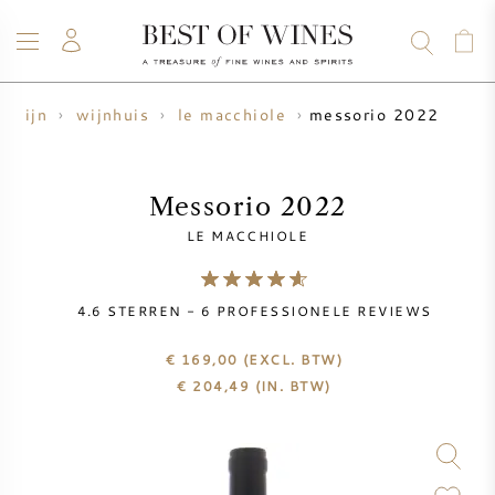
messorio 2022
wijn
wijnhuis
le macchiole
WIJN
CHAMPAGNE
WHISKY
RUM
STERKE DRANK
SALE
UW WIJN VERKOPEN
BLOG
OVER ONS
Messorio 2022
LE MACCHIOLE
ALLE WIJNEN
ALLE CHAMPAGNES
WIJN SALE
4.6
STERREN -
6
PROFESSIONELE REVIEWS
NIEUW BINNEN
WHISKY SALE
€ 169,00
(EXCL. BTW)
WIJNHUIS
VOORVERKOOP
€
204,49
(IN. BTW)
KRUG
VINTAGE CHART
BORDEAUX EN PRIMEUR
BOLLINGER
VOORVERKOOP