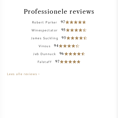
AMERIKAANSE WIJN
Professionele reviews
OOSTENRIJKSE WIJN
Robert Parker
97
Winespectator
95
PORTUGESE WIJN
James Suckling
95
Vinous
94
ALLE LANDEN
Jeb Dunnuck
96
Falstaff
97
Lees alle reviews ›
BORDEAUX
BOURGOGNE
TOSCANE