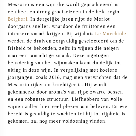
Messorio is een wijn die wordt geproduceerd na
SYRAH / SHIRAZ
een heet en droog groeiseizoen in de hele regio
Bolgheri
. In dergelijke jaren rijpt de Merlot
doorgaans sneller, waardoor de fruittonen een
RIESLING
intensere smaak krijgen. Bij wijnhuis
Le Macchiole
werden de druiven zorgvuldig geselecteerd om de
ALLE DRUIVENSOORTEN
frisheid te behouden, zelfs in wijnen die neigen
naar een jamachtige smaak. Deze ingetogen
benadering van het wijnmaken komt duidelijk tot
uiting in deze wijn. In vergelijking met koelere
jaargangen, zoals 2016, mag men verwachten dat de
FRANSE WIJN
Messorio rijker en krachtiger is. Hij wordt
gekenmerkt door aroma’s van rijpe zwarte bessen
ITALIAANSE WIJN
en een robuuste structuur. Liefhebbers van volle
wijnen zullen hier veel plezier aan beleven. En wie
SPAANSE WIJN
bereid is geduldig te wachten tot hij tot rijpheid is
gekomen, zal nog meer voldoening vinden.
DUITSE WIJN