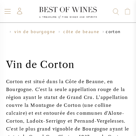
corton
ais
vin de bourgogne
côte de beaune
VIN
CHAMPAGNE
WHISKY
RHUM
SPIRITUEUX
VENTE
BLOG
À PROPOS
Vin de Corton
TOUS LES VINS
TOUS LES CHAMPAGNES
VENTE DE VIN
Corton est situé dans la Côte de Beaune, en
NOUVEAUTÉS
VENTE DE WHISKY
Bourgogne. C'est la seule appellation rouge de la
région ayant le statut de Grand Cru. L'appellation
PRODUCTEUR DE VIN
PRÉVENTE
couvre la Montagne de Corton (une colline
KRUG
calcaire) et est entourée des communes d'Aloxe-
TABLEAU DES MILLESIMES
BORDEAUX EN PRIMEUR
Corton, Ladoix-Serrigny et Pernand-Vergelesses.
BOLLINGER
C'est le plus grand vignoble de Bourgogne ayant le
PRÉVENTE