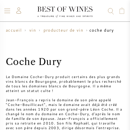
coche dury
accueil
vin
producteur de vin
VIN
CHAMPAGNE
WHISKY
RHUM
SPIRITUEUX
VENTE
BLOG
À PROPOS
Coche Dury
TOUS LES VINS
TOUS LES CHAMPAGNES
VENTE DE VIN
Le Domaine Coche-Dury produit certains des plus grands
vins blancs de Bourgogne, probablement le plus recherché
NOUVEAUTÉS
VENTE DE WHISKY
de tous les domaines blancs de Bourgogne. Il a même
atteint un statut culte !
PRODUCTEUR DE VIN
PRÉVENTE
Jean-François a repris le domaine de son père appelé
KRUG
"Coche-Bouillicaut", mais le domaine avait déjà été créé
dans les années 1920 par son grand-père Léon Coche. Il a
TABLEAU DES MILLESIMES
BORDEAUX EN PRIMEUR
changé le nom du domaine en Coche-Dury, d'après le nom
BOLLINGER
de famille de son épouse. Jean-François a officiellement
pris sa retraite en 2010. Son fils Raphaël, qui travaille
avec son père depuis 2003, dirige désormais l'entreprise.
PRÉVENTE