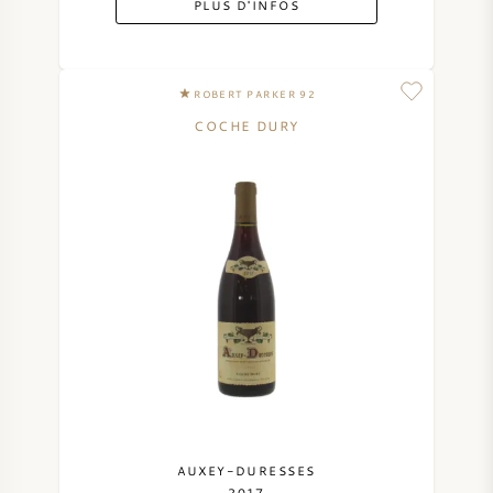
PLUS D'INFOS
SYRAH / SHIRAZ
ROBERT PARKER 92
RIESLING
COCHE DURY
CÉPAGES
VIN FRANÇAIS
VIN ITALIEN
VIN ESPAGNOL
VIN ALLEMAND
AUXEY-DURESSES
2017