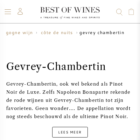
gevrey chambertin
ourgogne wijn
côte de nuits
WIJN
CHAMPAGNE
WHISKY
RUM
STERKE DRANK
SALE
UW WIJN VERKOPEN
BLOG
OVER ONS
Gevrey-Chambertin
ALLE WIJNEN
ALLE CHAMPAGNES
WIJN SALE
Gevrey-Chambertin, ook wel bekend als Pinot
NIEUW BINNEN
WHISKY SALE
Noir de Luxe. Zelfs Napoleon Bonaparte rekende
de rode wijnen uit Gevrey-Chambertin tot zijn
WIJNHUIS
VOORVERKOOP
favorieten. Geen wonder.... De appellation wordt
KRUG
nog steeds beschouwd als de ultieme Pinot Noir.
VINTAGE CHART
BORDEAUX EN PRIMEUR
BOLLINGER
LEES MEER
VOORVERKOOP