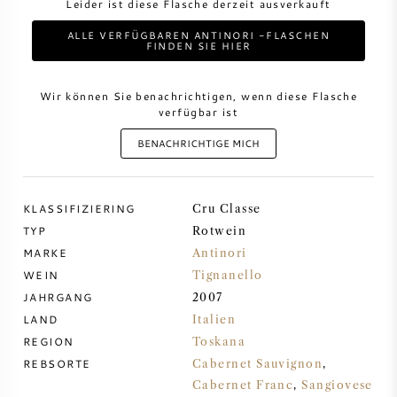
Leider ist diese Flasche derzeit ausverkauft
ALLE VERFÜGBAREN ANTINORI -FLASCHEN
DESSERTWEIN
FINDEN SIE HIER
PORTWEIN
Wir können Sie benachrichtigen, wenn diese Flasche
verfügbar ist
BENACHRICHTIGE MICH
CABERNET SAUVIGNON
KLASSIFIZIERING
Cru Classe
TYP
Rotwein
PINOT NOIR
MARKE
Antinori
WEIN
Tignanello
CHARDONNAY
JAHRGANG
2007
LAND
Italien
MERLOT
REGION
Toskana
REBSORTE
Cabernet Sauvignon
,
SAUVIGNON BLANC
Cabernet Franc
,
Sangiovese