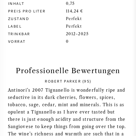
INHALT
0,75
SYRAH / SHIRAZ
PREIS PRO LITER
114,24 €
ZUSTAND
Perfekt
LABEL
Perfekt
RIESLING
TRINKBAR
2012-2025
VORRAT
0
ALLE REBSORTEN
Professionelle Bewertungen
FRANZÖSISCHER WEIN
ROBERT PARKER (95)
Antinori’s 2007 Tignanello is wonderfully ripe and
ITALIENISCHER WEIN
seductive in its dark cherries, flowers, spices,
tobacco, sage, cedar, mint and minerals. This is as
opulent a Tignanello as I have ever tasted but
SPANISCHER WEIN
there is just enough acidity and structure from the
Sangiovese to keep things from going over the top.
DEUTSCHER WEIN
The wine’s richness and warmth are such that in a