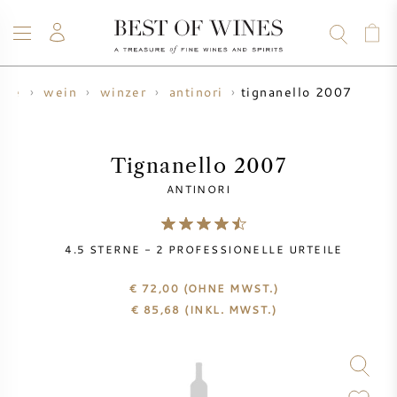
tignanello 2007
ome
wein
winzer
antinori
WEIN
CHAMPAGNER
WHISKY
RUM
SPIRITUOSEN
ANGEBOTE
BLOG
ÜBER UNS
Tignanello 2007
ANTINORI
ALLE WEINE
CHAMPAGNER
WEINANGEBOTE
4.5
STERNE -
2
PROFESSIONELLE URTEILE
NEU EINGETROFFEN
WHISKYANGEBOTE
€ 72,00
(OHNE MWST.)
WINZER
VORVERKAUF
€
85,68
(INKL. MWST.)
KRUG
VINTAGE CHART
BORDEAUX SUBSKRIPTION
BOLLINGER
VORVERKAUF