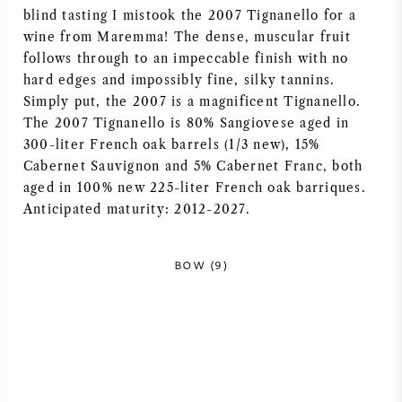
blind tasting I mistook the 2007 Tignanello for a
AMERIKANISCHER WEIN
wine from Maremma! The dense, muscular fruit
follows through to an impeccable finish with no
ÖSTERREICHISCHER WEIN
hard edges and impossibly fine, silky tannins.
Simply put, the 2007 is a magnificent Tignanello.
PORTUGIESISCHER WEIN
The 2007 Tignanello is 80% Sangiovese aged in
300-liter French oak barrels (1/3 new), 15%
Cabernet Sauvignon and 5% Cabernet Franc, both
ALLE LÄNDER
aged in 100% new 225-liter French oak barriques.
Anticipated maturity: 2012-2027.
BOW (9)
BORDEAUX
BURGUND
TOSKANA