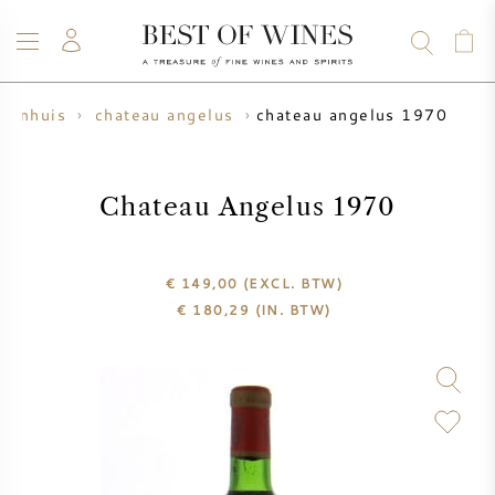
chateau angelus 1970
wijnhuis
chateau angelus
WIJN
CHAMPAGNE
WHISKY
RUM
STERKE DRANK
SALE
UW WIJN VERKOPEN
BLOG
OVER ONS
Chateau Angelus 1970
ALLE WIJNEN
ALLE CHAMPAGNES
WIJN SALE
€ 149,00
(EXCL. BTW)
€
180,29
(IN. BTW)
NIEUW BINNEN
WHISKY SALE
WIJNHUIS
VOORVERKOOP
KRUG
VINTAGE CHART
BORDEAUX EN PRIMEUR
BOLLINGER
VOORVERKOOP