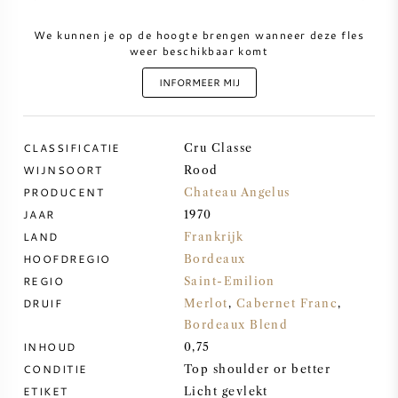
We kunnen je op de hoogte brengen wanneer deze fles
ZOETE WIJN
weer beschikbaar komt
INFORMEER MIJ
PORT
CLASSIFICATIE
Cru Classe
WIJNSOORT
Rood
PRODUCENT
Chateau Angelus
CABERNET SAUVIGNON
JAAR
1970
LAND
Frankrijk
PINOT NOIR
HOOFDREGIO
Bordeaux
REGIO
Saint-Emilion
CHARDONNAY
DRUIF
Merlot
,
Cabernet Franc
,
Bordeaux Blend
MERLOT
INHOUD
0,75
CONDITIE
Top shoulder or better
SAUVIGNON BLANC
ETIKET
Licht gevlekt