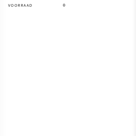
VOORRAAD
0
SYRAH / SHIRAZ
RIESLING
ALLE DRUIVENSOORTEN
FRANSE WIJN
ITALIAANSE WIJN
SPAANSE WIJN
DUITSE WIJN