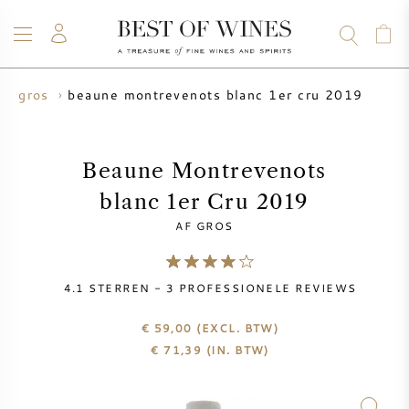
beaune montrevenots blanc 1er cru 2019
af gros
WIJN
CHAMPAGNE
WHISKY
RUM
STERKE DRANK
SALE
UW WIJN VERKOPEN
BLOG
OVER ONS
Beaune Montrevenots
blanc 1er Cru 2019
ALLE WIJNEN
ALLE CHAMPAGNES
WIJN SALE
AF GROS
NIEUW BINNEN
WHISKY SALE
4.1
STERREN -
3
PROFESSIONELE REVIEWS
WIJNHUIS
VOORVERKOOP
KRUG
€ 59,00
(EXCL. BTW)
€
71,39
(IN. BTW)
VINTAGE CHART
BORDEAUX EN PRIMEUR
BOLLINGER
VOORVERKOOP