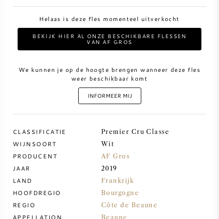
Helaas is deze fles momenteel uitverkocht
ZOETE WIJN
BEKIJK HIER AL ONZE BESCHIKBARE FLESSEN
VAN AF GROS
PORT
We kunnen je op de hoogte brengen wanneer deze fles
weer beschikbaar komt
INFORMEER MIJ
CABERNET SAUVIGNON
CLASSIFICATIE
Premier Cru Classe
PINOT NOIR
WIJNSOORT
Wit
PRODUCENT
AF Gros
CHARDONNAY
JAAR
2019
LAND
Frankrijk
MERLOT
HOOFDREGIO
Bourgogne
REGIO
Côte de Beaune
SAUVIGNON BLANC
APPELLATION
Beaune