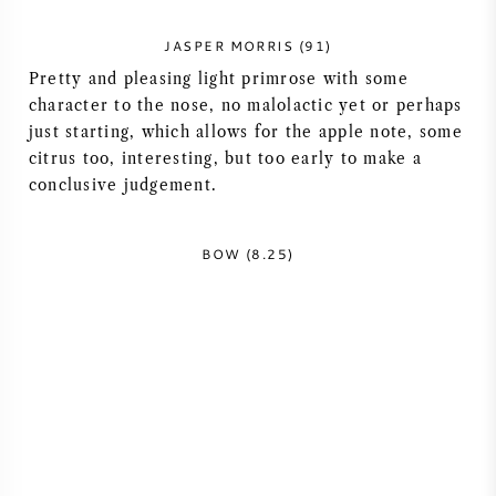
AMERIKAANSE WIJN
JASPER MORRIS (91)
Pretty and pleasing light primrose with some
OOSTENRIJKSE WIJN
character to the nose, no malolactic yet or perhaps
just starting, which allows for the apple note, some
PORTUGESE WIJN
citrus too, interesting, but too early to make a
conclusive judgement.
ALLE LANDEN
BOW (8.25)
BORDEAUX
BOURGOGNE
TOSCANE