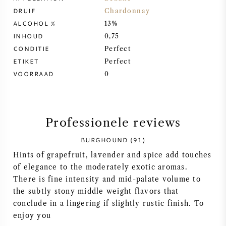
DRUIF
Chardonnay
SYRAH / SHIRAZ
ALCOHOL %
13%
INHOUD
0,75
RIESLING
CONDITIE
Perfect
ETIKET
Perfect
ALLE DRUIVENSOORTEN
VOORRAAD
0
Professionele reviews
FRANSE WIJN
BURGHOUND (91)
Hints of grapefruit, lavender and spice add touches
ITALIAANSE WIJN
of elegance to the moderately exotic aromas.
There is fine intensity and mid-palate volume to
SPAANSE WIJN
the subtly stony middle weight flavors that
conclude in a lingering if slightly rustic finish. To
DUITSE WIJN
enjoy you